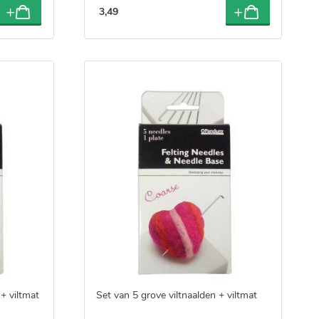
3
,
49
+ viltmat
Set van 5 grove viltnaalden + viltmat