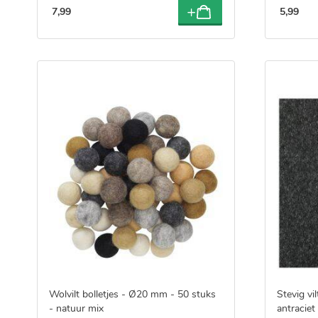
7
,
99
5
,
99
Wolvilt bolletjes - Ø20 mm - 50 stuks
Stevig vi
- natuur mix
antraciet