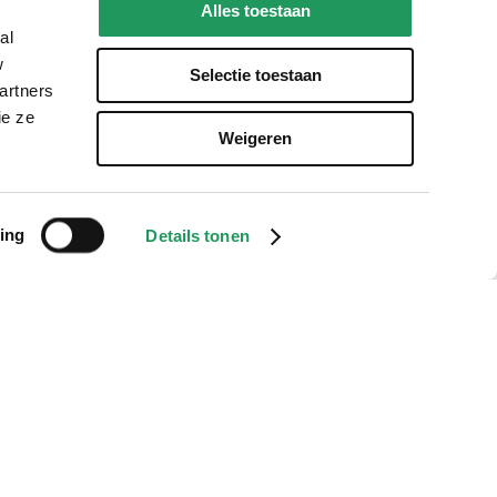
Alles toestaan
al
w
Selectie toestaan
artners
ie ze
Weigeren
ing
Details tonen