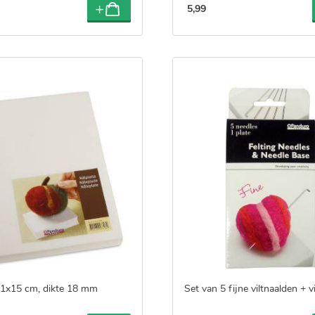
5
,
99
21x15 cm, dikte 18 mm
Set van 5 fijne viltnaalden + v