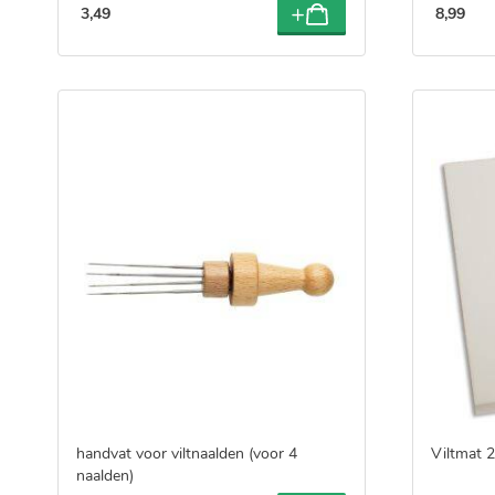
3
,
49
8
,
99
handvat voor viltnaalden (voor 4
Viltmat 
naalden)