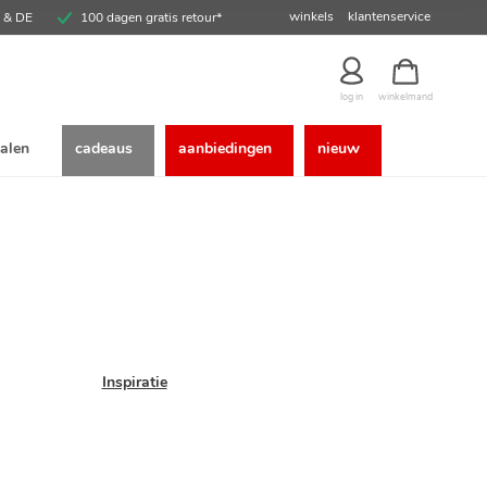
winkels
klantenservice
E & DE
100 dagen gratis retour*
winkelmand
log in
alen
cadeaus
aanbiedingen
nieuw
Inspiratie