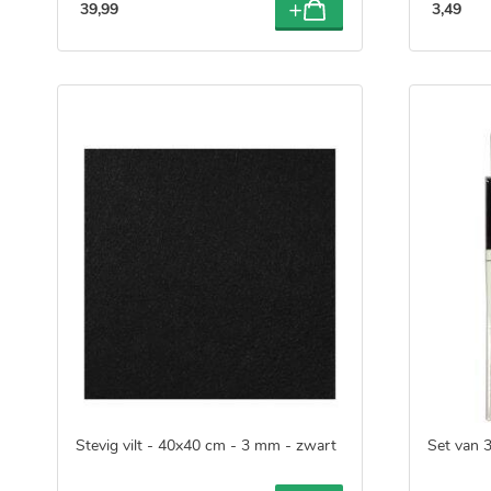
39
,
99
3
,
49
Stevig vilt - 40x40 cm - 3 mm - zwart
Set van 3