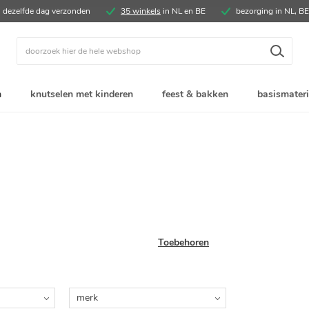
, dezelfde dag verzonden
35 winkels
in NL en BE
bezorging in NL, B
Zoek
n
knutselen met kinderen
feest & bakken
basismateri
Toebehoren
merk