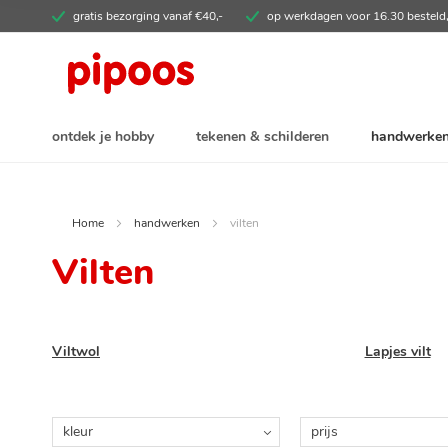
Ga
gratis bezorging vanaf €40,-
op werkdagen voor 16.30 besteld
direct
door
naar
de
inhoud
ontdek je hobby
tekenen & schilderen
handwerke
Home
handwerken
vilten
Vilten
Viltwol
Lapjes vilt
kleur
prijs