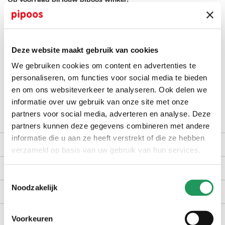
check winkelvoorraad
Deze website maakt gebruik van cookies
op werkdagen voor 16:30 uur besteld, dezelfde dag verzonden
We gebruiken cookies om content en advertenties te
gratis bezorging vanaf €40,-
personaliseren, om functies voor social media te bieden
achteraf betalen met Billink
en om ons websiteverkeer te analyseren. Ook delen we
100 dagen gratis retour in NL en BE
informatie over uw gebruik van onze site met onze
partners voor social media, adverteren en analyse. Deze
partners kunnen deze gegevens combineren met andere
informatie die u aan ze heeft verstrekt of die ze hebben
productomschrijving
verzameld op basis van uw gebruik van hun services.
kenmerken
Toestemmingsselectie
Noodzakelijk
bezorgen en retourneren
Voorkeuren