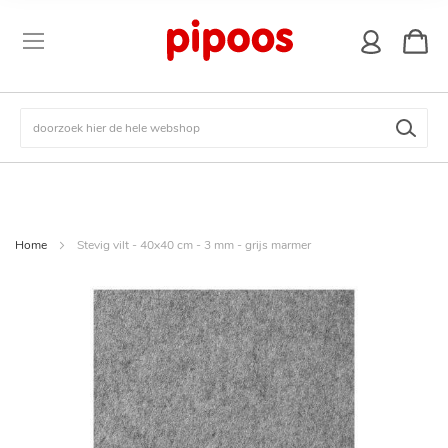
winkel
Zoek
Home
Stevig vilt - 40x40 cm - 3 mm - grijs marmer
Ga
naar
het
einde
van
de
afbeeldingen-
gallerij