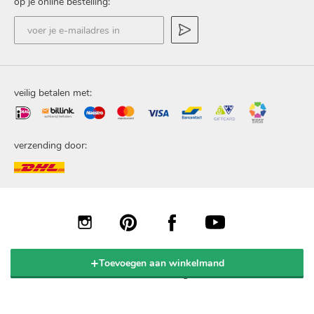
op je online bestelling:
voer
je
e-
mailadres
in
veilig betalen met:
verzending door:
Toevoegen aan winkelmand
© 2020 Popov BV. Alle rechten voorbehouden.