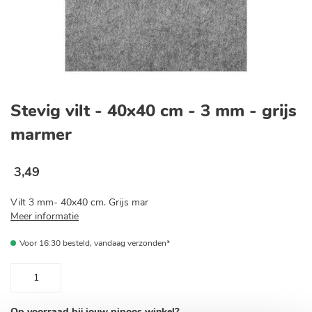
Ga
naar
Stevig vilt - 40x40 cm - 3 mm - grijs
het
begin
marmer
van
de
afbeeldingen-
3
,
49
gallerij
Vilt 3 mm- 40x40 cm. Grijs mar
Meer informatie
Voor 16:30 besteld, vandaag verzonden*
Op voorraad bij jouw pipoos winkel?