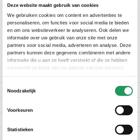
Deze website maakt gebruik van cookies
check winkelvoorraad
We gebruiken cookies om content en advertenties te
personaliseren, om functies voor social media te bieden
en om ons websiteverkeer te analyseren. Ook delen we
op werkdagen voor 16:30 uur besteld, dezelfde dag verzonden
informatie over uw gebruik van onze site met onze
gratis bezorging vanaf €40,-
partners voor social media, adverteren en analyse. Deze
achteraf betalen met Billink
partners kunnen deze gegevens combineren met andere
informatie die u aan ze heeft verstrekt of die ze hebben
100 dagen gratis retour in NL en BE
verzameld op basis van uw gebruik van hun services.
Toestemmingsselectie
productomschrijving
Noodzakelijk
kenmerken
Voorkeuren
bezorgen en retourneren
Statistieken