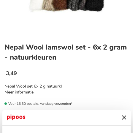
Ga
naar
Nepal Wool lamswol set - 6x 2 gram
het
begin
- natuurkleuren
van
de
afbeeldingen-
3
,
49
gallerij
Nepal Wool set 6x 2 g natuurkl
Meer informatie
Voor 16:30 besteld, vandaag verzonden*
Op voorraad bij jouw pipoos winkel?