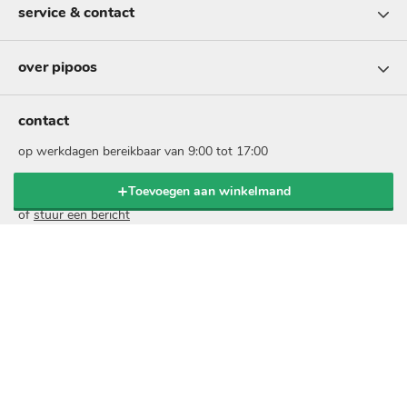
service & contact
over pipoos
contact
op werkdagen bereikbaar van 9:00 tot 17:00
Toevoegen aan winkelmand
bel: 073 - 5131999
of
stuur een bericht
nieuwsbrief
schrijf je in voor onze nieuwsbrief en ontvang 10% korting
op je online bestelling:
voer
je
e-
mailadres