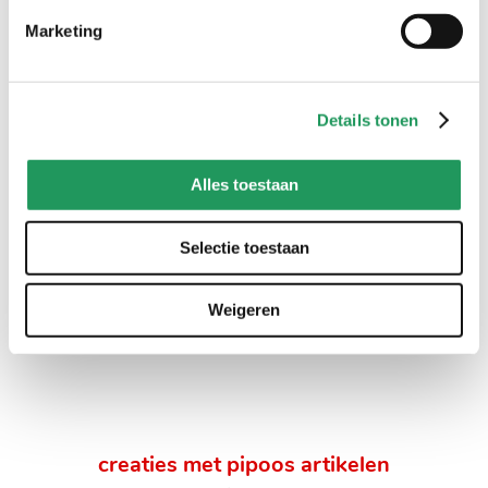
handig voor erbij
Marketing
Details tonen
Alles toestaan
Selectie toestaan
Handvatten voor
Set van 3 viltnaalden +
viltnaalden - 3 stuks
viltmat
5
,
99
8
,
99
Weigeren
creaties met pipoos artikelen