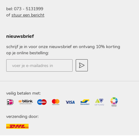
bel: 073 - 5131999
of
stuur een bericht
nieuwsbrief
schrijf je in voor onze nieuwsbrief en ontvang 10% korting
op je online bestelling:
voer
je
e-
mailadres
in
veilig betalen met:
verzending door: