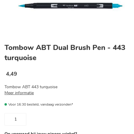
Ga
naar
Tombow ABT Dual Brush Pen - 443
het
begin
turquoise
van
de
afbeeldingen-
4
,
49
gallerij
Tombow ABT 443 turquoise
Meer informatie
Voor 16:30 besteld, vandaag verzonden*
Op voorraad bij jouw pipoos winkel?