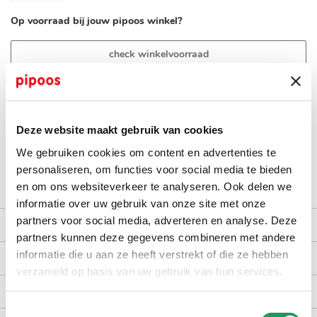
Op voorraad bij jouw pipoos winkel?
check winkelvoorraad
op werkdagen voor 16:30 uur besteld, dezelfde dag verzonden
gratis bezorging vanaf €40,-
Deze website maakt gebruik van cookies
achteraf betalen met Billink
We gebruiken cookies om content en advertenties te
100 dagen gratis retour in NL en BE
personaliseren, om functies voor social media te bieden
en om ons websiteverkeer te analyseren. Ook delen we
informatie over uw gebruik van onze site met onze
partners voor social media, adverteren en analyse. Deze
productomschrijving
partners kunnen deze gegevens combineren met andere
informatie die u aan ze heeft verstrekt of die ze hebben
kenmerken
verzameld op basis van uw gebruik van hun services.
bezorgen en retourneren
Toestemmingsselectie