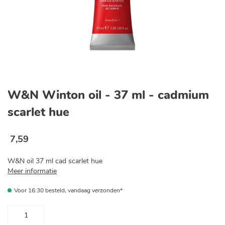
Ga
naar
W&N Winton oil - 37 ml - cadmium
het
begin
scarlet hue
van
de
afbeeldingen-
7
,
59
gallerij
W&N oil 37 ml cad scarlet hue
Meer informatie
Voor 16:30 besteld, vandaag verzonden*