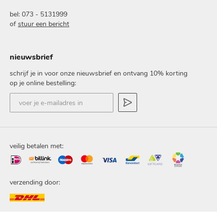
bel: 073 - 5131999
of
stuur een bericht
nieuwsbrief
schrijf je in voor onze nieuwsbrief en ontvang 10% korting
op je online bestelling:
voer
je
e-
mailadres
in
veilig betalen met:
verzending door: