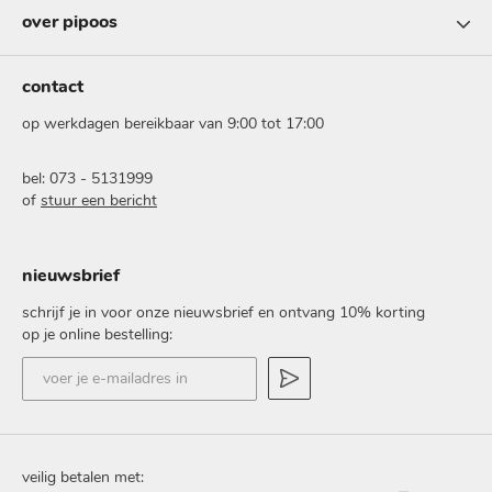
over pipoos
contact
op werkdagen bereikbaar van 9:00 tot 17:00
bel: 073 - 5131999
of
stuur een bericht
nieuwsbrief
schrijf je in voor onze nieuwsbrief en ontvang 10% korting
op je online bestelling:
voer
je
e-
mailadres
in
veilig betalen met: