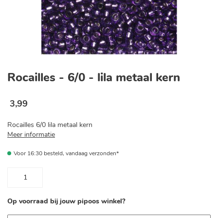
Ga
naar
Rocailles - 6/0 - lila metaal kern
het
begin
van
3
,
99
de
afbeeldingen-
Rocailles 6/0 lila metaal kern
gallerij
Meer informatie
Voor 16:30 besteld, vandaag verzonden*
Op voorraad bij jouw pipoos winkel?