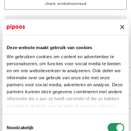
check winkelvoorraad
op werkdagen voor 16:30 uur besteld, dezelfde dag verzonden
gratis bezorging vanaf €40,-
achteraf betalen met Billink
100 dagen gratis retour in NL en BE
Deze website maakt gebruik van cookies
We gebruiken cookies om content en advertenties te
personaliseren, om functies voor social media te bieden
en om ons websiteverkeer te analyseren. Ook delen we
productomschrijving
informatie over uw gebruik van onze site met onze
partners voor social media, adverteren en analyse. Deze
kenmerken
partners kunnen deze gegevens combineren met andere
informatie die u aan ze heeft verstrekt of die ze hebben
bezorgen en retourneren
verzameld op basis van uw gebruik van hun services.
Toestemmingsselectie
dit vind je misschien ook leuk
Noodzakelijk