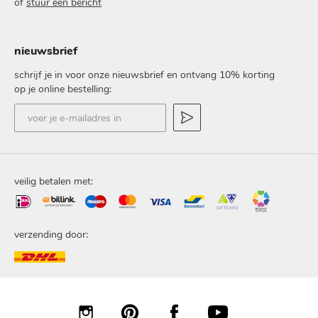
of
stuur een bericht
nieuwsbrief
schrijf je in voor onze nieuwsbrief en ontvang 10% korting
op je online bestelling:
voer
je
e-
mailadres
in
veilig betalen met:
verzending door: