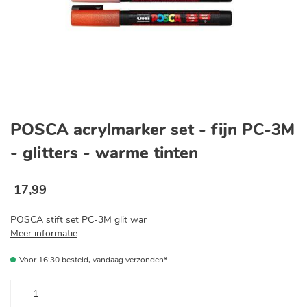
Ga
naar
POSCA acrylmarker set - fijn PC-3M
het
begin
- glitters - warme tinten
van
de
afbeeldingen-
17
,
99
gallerij
POSCA stift set PC-3M glit war
Meer informatie
Voor 16:30 besteld, vandaag verzonden*