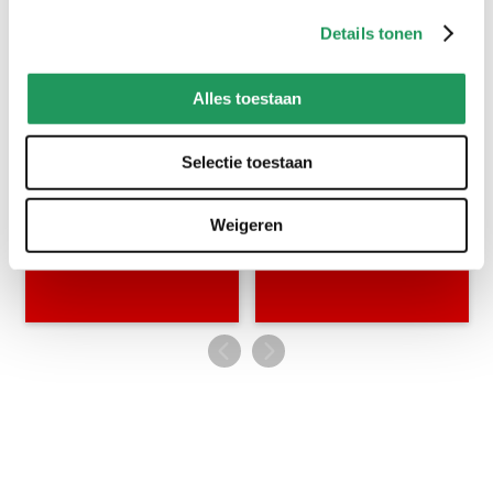
creaties met pipoos artikelen
Details tonen
gebruik #pipooscreatives of tag @pipooshobby en inspireer
anderen met jouw creatie
Alles toestaan
Selectie toestaan
Weigeren