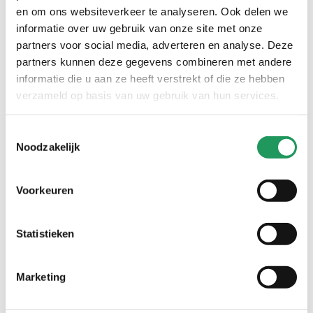
en om ons websiteverkeer te analyseren. Ook delen we
handig voor erbij
informatie over uw gebruik van onze site met onze
partners voor social media, adverteren en analyse. Deze
partners kunnen deze gegevens combineren met andere
informatie die u aan ze heeft verstrekt of die ze hebben
verzameld op basis van uw gebruik van hun services.
Toestemmingsselectie
Noodzakelijk
Panduro acrylblok - 10
Blok papier voor mixed
Voorkeuren
vel
media - 300 grams - A4
11
,
99
8
,
99
Statistieken
Marketing