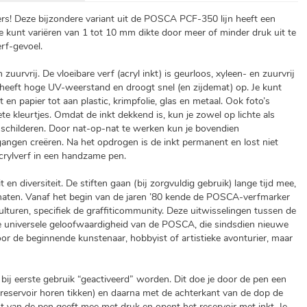
s! Deze bijzondere variant uit de POSCA PCF-350 lijn heeft een
e kunt variëren van 1 tot 10 mm dikte door meer of minder druk uit te
rf-gevoel.
 zuurvrij. De vloeibare verf (acryl inkt) is geurloos, xyleen- en zuurvrij
 heeft hoge UV-weerstand en droogt snel (en zijdemat) op. Je kunt
n papier tot aan plastic, krimpfolie, glas en metaal. Ook foto’s
 kleurtjes. Omdat de inkt dekkend is, kun je zowel op lichte als
schilderen. Door nat-op-nat te werken kun je bovendien
ngen creëren. Na het opdrogen is de inkt permanent en lost niet
crylverf in een handzame pen.
n diversiteit. De stiften gaan (bij zorgvuldig gebruik) lange tijd mee,
 maten. Vanaf het begin van de jaren ’80 kende de POSCA-verfmarker
ulturen, specifiek de graffiticommunity. Deze uitwisselingen tussen de
n de universele geloofwaardigheid van de POSCA, die sindsdien nieuwe
oor de beginnende kunstenaar, hobbyist of artistieke avonturier, maar
ij eerste gebruik “geactiveerd” worden. Dit doe je door de pen een
het reservoir horen tikken) en daarna met de achterkant van de dop de
 van de pen geeft mee met druk en opent het reservoir met inkt. Je