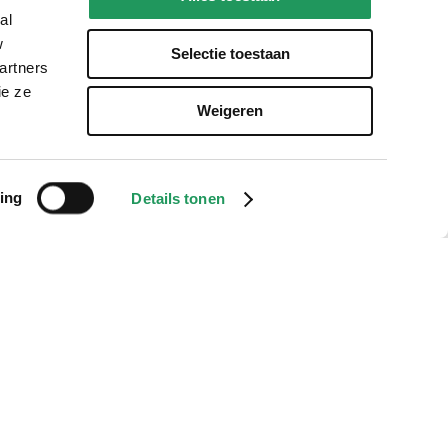
al
w
Selectie toestaan
artners
ie ze
Weigeren
ing
Details tonen