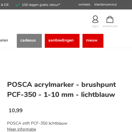
winkels
klantenservice
E & DE
100 dagen gratis retour*
winkelmand
log in
alen
cadeaus
aanbiedingen
nieuw
POSCA acrylmarker - brushpunt
PCF-350 - 1-10 mm - lichtblauw
10
,
99
POSCA stift PCF-350 lichtblauw
Meer informatie