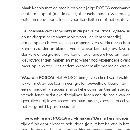
Maak kennis met de mooie en veelzijdige POSCA acrylmarker
echte brushpunt (met losse, synthetische haren), waarmee j
oefenen op de punt. Ideaal voor handletteren of het echte ve
De vloeibare verf (acryl inkt) in de pen is geurloos, xyleen- en
en na drogen permanent (ook water- en lichtbestendig). Hij
ermee op een breed scala aan oppervlaktes werken, van hout e
kunnen zonder problemen versierd worden met jouw favoriete
donkere ondergronden werken en over andere kleuren heen 
kleurovergangen maken en met water nóg vloeiendere overga
meer op in water. Met andere woorden: alle voordelen van a
Waarom POSCA?
Met POSCA ben je verzekerd van kwaliteit e
lekken niet en bestaan in een grote hoeveelheid kleuren en
een onmiddellijk succes in artistieke communities uit stadsc
verschillende artistieke disciplines liggen aan de basis va
gebruikers blijft verrassen met haar mogelijkheden. Ideaal v
net zo geliefd bij professionals.
Hoe werk je met POSCA acrylmarkers?
De markers moeten b
tijdje flink door elkaar te schudden (je zult het balletje in 
punt herhaaldelijk in de duwen. Het pompsysteem in de punt