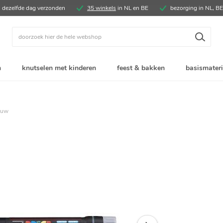
, dezelfde dag verzonden
35 winkels
in NL en BE
bezorging in NL, B
Zoek
n
knutselen met kinderen
feest & bakken
basismateri
auw