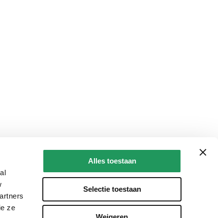
Alles toestaan
al
w
Selectie toestaan
artners
ie ze
Weigeren