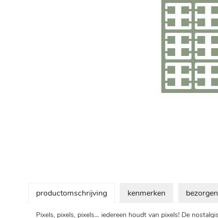
Ga
naar
het
begin
van
de
afbeeldingen-
gallerij
productomschrijving
kenmerken
bezorgen
Pixels, pixels, pixels… iedereen houdt van pixels! De nostalg