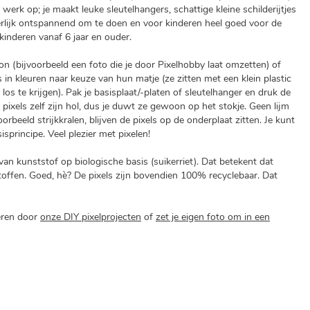
werk op; je maakt leuke sleutelhangers, schattige kleine schilderijtjes
erlijk ontspannend om te doen en voor kinderen heel goed voor de
kinderen vanaf 6 jaar en ouder.
on (bijvoorbeeld een foto die je door Pixelhobby laat omzetten) of
 in kleuren naar keuze van hun matje (ze zitten met een klein plastic
os te krijgen). Pak je basisplaat/-platen of sleutelhanger en druk de
e pixels zelf zijn hol, dus je duwt ze gewoon op het stokje. Geen lijm
orbeeld strijkkralen, blijven de pixels op de onderplaat zitten. Je kunt
isprincipe. Veel plezier met pixelen!
n kunststof op biologische basis (suikerriet). Dat betekent dat
stoffen. Goed, hè? De pixels zijn bovendien 100% recyclebaar. Dat
reren door
onze DIY pixelprojecten
of
zet je eigen foto om in een