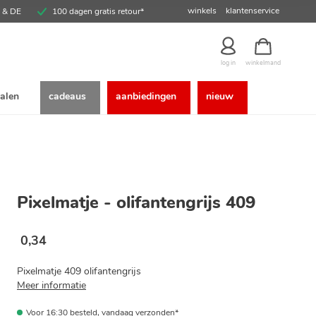
winkels
klantenservice
E & DE
100 dagen gratis retour*
winkelmand
log in
alen
cadeaus
aanbiedingen
nieuw
Pixelmatje - olifantengrijs 409
0
,
34
Pixelmatje 409 olifantengrijs
Meer informatie
Voor 16:30 besteld, vandaag verzonden*