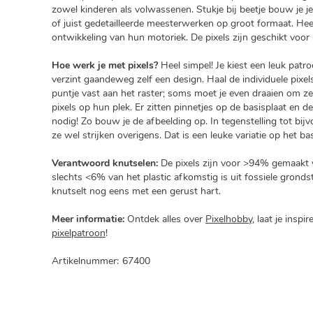
zowel kinderen als volwassenen. Stukje bij beetje bouw je je 
of juist gedetailleerde meesterwerken op groot formaat. He
ontwikkeling van hun motoriek. De pixels zijn geschikt voor 
Hoe werk je met pixels?
Heel simpel! Je kiest een leuk patro
verzint gaandeweg zelf een design. Haal de individuele pixels
puntje vast aan het raster; soms moet je even draaien om ze l
pixels op hun plek. Er zitten pinnetjes op de basisplaat en d
nodig! Zo bouw je de afbeelding op. In tegenstelling tot bijvo
ze wel strijken overigens. Dat is een leuke variatie op het bas
Verantwoord knutselen:
De pixels zijn voor >94% gemaakt va
slechts <6% van het plastic afkomstig is uit fossiele grond
knutselt nog eens met een gerust hart.
Meer informatie:
Ontdek alles over
Pixelhobby
, laat je inspi
pixelpatroon
!
Artikelnummer:
67400