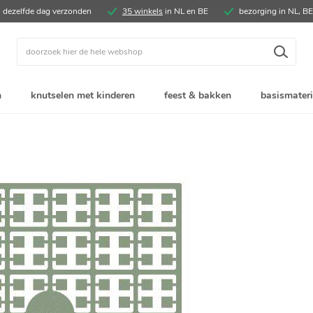
, dezelfde dag verzonden
35 winkels
in NL en BE
bezorging in NL, B
Zoek
n
knutselen met kinderen
feest & bakken
basismateri