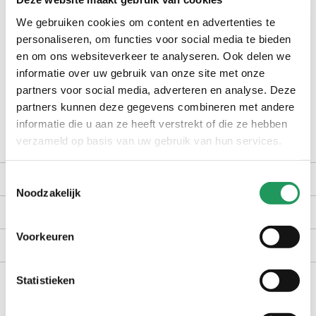
check winkelvoorraad
We gebruiken cookies om content en advertenties te
personaliseren, om functies voor social media te bieden
op werkdagen voor 16:30 uur besteld, dezelfde dag verzonden
en om ons websiteverkeer te analyseren. Ook delen we
informatie over uw gebruik van onze site met onze
gratis bezorging vanaf €40,-
partners voor social media, adverteren en analyse. Deze
achteraf betalen met Billink
partners kunnen deze gegevens combineren met andere
100 dagen gratis retour in NL en BE
informatie die u aan ze heeft verstrekt of die ze hebben
verzameld op basis van uw gebruik van hun services.
productomschrijving
Toestemmingsselectie
Noodzakelijk
kenmerken
Voorkeuren
bezorgen en retourneren
Statistieken