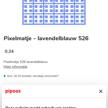
Ga
naar
Pixelmatje - lavendelblauw 526
het
begin
van
0
,
34
de
afbeeldingen-
Pixelmatje 526 lavendelblauw
gallerij
Meer informatie
Voor 16:30 besteld, vandaag verzonden*
Op voorraad bij jouw pipoos winkel?
Deze website maakt gebruik van cookies