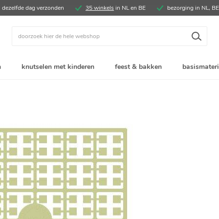
, dezelfde dag verzonden
35 winkels
in NL en BE
bezorging in NL, B
Zoek
n
knutselen met kinderen
feest & bakken
basismateri