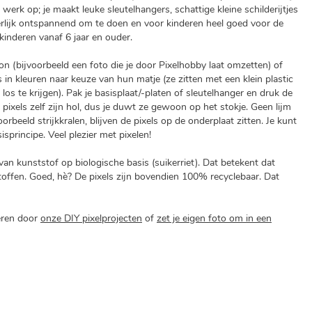
werk op; je maakt leuke sleutelhangers, schattige kleine schilderijtjes
erlijk ontspannend om te doen en voor kinderen heel goed voor de
kinderen vanaf 6 jaar en ouder.
on (bijvoorbeeld een foto die je door Pixelhobby laat omzetten) of
 in kleuren naar keuze van hun matje (ze zitten met een klein plastic
os te krijgen). Pak je basisplaat/-platen of sleutelhanger en druk de
e pixels zelf zijn hol, dus je duwt ze gewoon op het stokje. Geen lijm
orbeeld strijkkralen, blijven de pixels op de onderplaat zitten. Je kunt
isprincipe. Veel plezier met pixelen!
n kunststof op biologische basis (suikerriet). Dat betekent dat
stoffen. Goed, hè? De pixels zijn bovendien 100% recyclebaar. Dat
reren door
onze DIY pixelprojecten
of
zet je eigen foto om in een