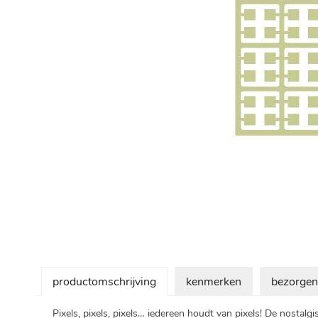
Ga
naar
het
begin
van
de
afbeeldingen-
gallerij
productomschrijving
kenmerken
bezorgen
Pixels, pixels, pixels… iedereen houdt van pixels! De nostalg