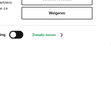
artners
ie ze
Weigeren
ing
Details tonen