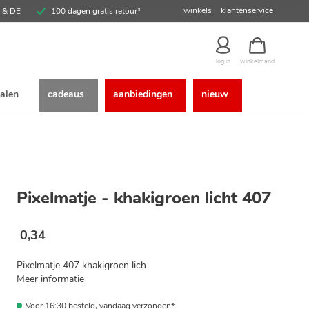
winkels
klantenservice
E & DE
100 dagen gratis retour*
winkelmand
log in
alen
cadeaus
aanbiedingen
nieuw
Pixelmatje - khakigroen licht 407
0
,
34
Pixelmatje 407 khakigroen lich
Meer informatie
Voor 16:30 besteld, vandaag verzonden*