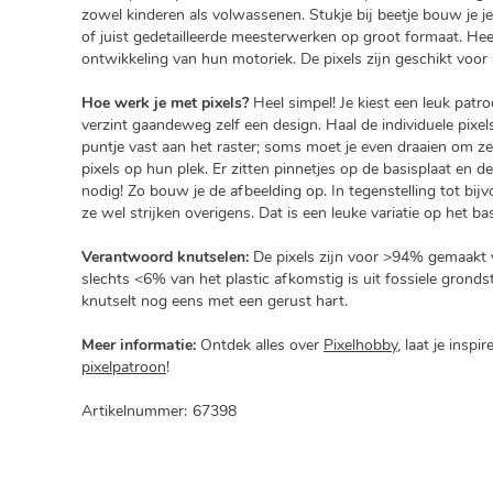
zowel kinderen als volwassenen. Stukje bij beetje bouw je je 
of juist gedetailleerde meesterwerken op groot formaat. He
ontwikkeling van hun motoriek. De pixels zijn geschikt voor 
Hoe werk je met pixels?
Heel simpel! Je kiest een leuk patro
verzint gaandeweg zelf een design. Haal de individuele pixels
puntje vast aan het raster; soms moet je even draaien om ze l
pixels op hun plek. Er zitten pinnetjes op de basisplaat en d
nodig! Zo bouw je de afbeelding op. In tegenstelling tot bijvo
ze wel strijken overigens. Dat is een leuke variatie op het bas
Verantwoord knutselen:
De pixels zijn voor >94% gemaakt va
slechts <6% van het plastic afkomstig is uit fossiele grond
knutselt nog eens met een gerust hart.
Meer informatie:
Ontdek alles over
Pixelhobby
, laat je inspi
pixelpatroon
!
Artikelnummer:
67398