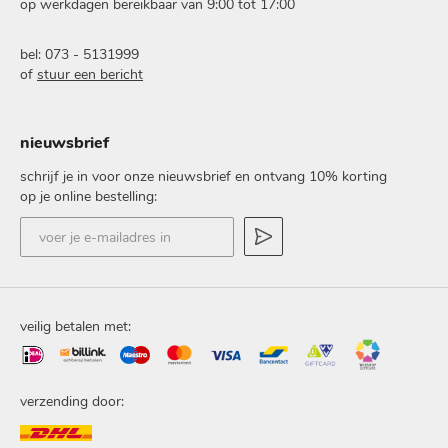
op werkdagen bereikbaar van 9:00 tot 17:00
bel: 073 - 5131999
of
stuur een bericht
nieuwsbrief
schrijf je in voor onze nieuwsbrief en ontvang 10% korting
op je online bestelling:
voer
je
e-
mailadres
in
veilig betalen met:
verzending door: