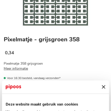
Ga
naar
Pixelmatje - grijsgroen 358
het
begin
van
0
,
34
de
afbeeldingen-
Pixelmatje 358 grijsgroen
gallerij
Meer informatie
Voor 16:30 besteld, vandaag verzonden*
Op voorraad bij jouw pipoos winkel?
Deze website maakt gebruik van cookies