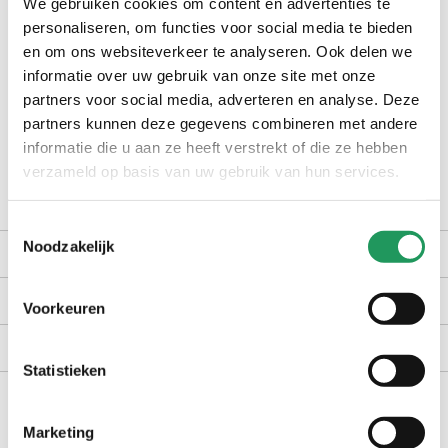
We gebruiken cookies om content en advertenties te
check winkelvoorraad
personaliseren, om functies voor social media te bieden
en om ons websiteverkeer te analyseren. Ook delen we
informatie over uw gebruik van onze site met onze
op werkdagen voor 16:30 uur besteld, dezelfde dag verzonden
partners voor social media, adverteren en analyse. Deze
gratis bezorging vanaf €40,-
partners kunnen deze gegevens combineren met andere
achteraf betalen met Billink
informatie die u aan ze heeft verstrekt of die ze hebben
100 dagen gratis retour in NL en BE
verzameld op basis van uw gebruik van hun services.
Toestemmingsselectie
Noodzakelijk
productomschrijving
kenmerken
Voorkeuren
bezorgen en retourneren
Statistieken
Marketing