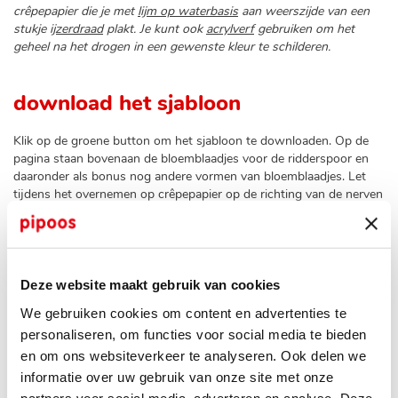
crêpepapier die je met
lijm op waterbasis
aan weerszijde van een
stukje
ijzerdraad
plakt. Je kunt ook
acrylverf
gebruiken om het
geheel na het drogen in een gewenste kleur te schilderen.
download het sjabloon
Klik op de groene button om het sjabloon te downloaden. Op de
pagina staan bovenaan de bloemblaadjes voor de ridderspoor en
daaronder als bonus nog andere vormen van bloemblaadjes. Let
tijdens het overnemen op crêpepapier op de richting van de nerven
(staat aangegeven in het sjabloon), zodat je het papier in de juiste
richting uit kunt rekken.
Deze website maakt gebruik van cookies
download sjabloon bloemblaadjes
We gebruiken cookies om content en advertenties te
personaliseren, om functies voor social media te bieden
en om ons websiteverkeer te analyseren. Ook delen we
aan de slag
informatie over uw gebruik van onze site met onze
partners voor social media, adverteren en analyse. Deze