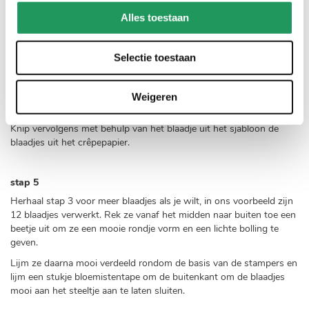
Knip een langwerpig stuk crêpepapier uit voor de bloemblaadjes.
Alles toestaan
Het moet iets meer dan 2 blaadjes breed en 3 blaadjes lang zijn.
Let op de richting van de nerven in het crêpepapier!
Selectie toestaan
Vouw het papier eerst langs de lange zijde dubbel, daarna in drie
delen langs de korte zijde (kijk even naar het filmpje om te zien hoe
het moet). Zo kun je in één keer meerdere blaadjes van hetzelfde
Weigeren
formaat uitknippen.
Knip vervolgens met behulp van het blaadje uit het sjabloon de
blaadjes uit het crêpepapier.
stap 5
Herhaal stap 3 voor meer blaadjes als je wilt, in ons voorbeeld zijn
12 blaadjes verwerkt. Rek ze vanaf het midden naar buiten toe een
beetje uit om ze een mooie rondje vorm en een lichte bolling te
geven.
Lijm ze daarna mooi verdeeld rondom de basis van de stampers en
lijm een stukje bloemistentape om de buitenkant om de blaadjes
mooi aan het steeltje aan te laten sluiten.