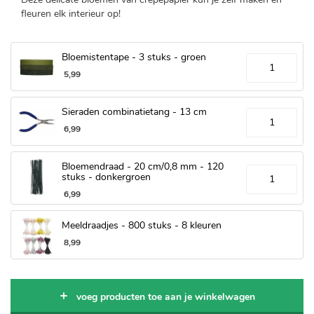
fleuren elk interieur op!
Bloemistentape - 3 stuks - groen
5
,
99
Sieraden combinatietang - 13 cm
6
,
99
Bloemendraad - 20 cm/0,8 mm - 120
stuks - donkergroen
6
,
99
Meeldraadjes - 800 stuks - 8 kleuren
8
,
99
voeg producten toe aan je winkelwagen