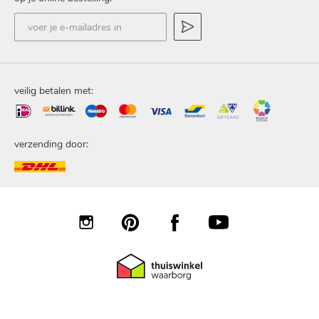
voer
je
e-
mailadres
in
veilig betalen met:
verzending door:
© 2020 Popov BV. Alle rechten voorbehouden.