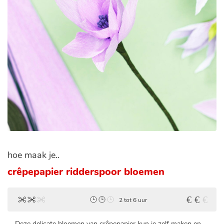
hoe maak je..
crêpepapier ridderspoor bloemen
2 tot 6 uur
Deze delicate bloemen van crêpepapier kun je zelf maken en