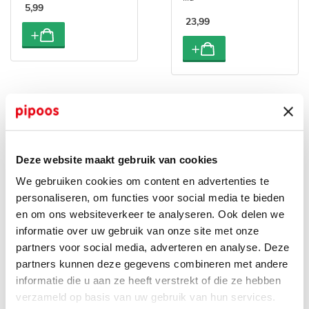
5
,
99
23
,
99
Deze website maakt gebruik van cookies
We gebruiken cookies om content en advertenties te
personaliseren, om functies voor social media te bieden
en om ons websiteverkeer te analyseren. Ook delen we
informatie over uw gebruik van onze site met onze
LEUCHTTURM 1917 -
Boek - Dagboek voor
partners voor social media, adverteren en analyse. Deze
Pen Loop - zwart
kl*te dagen
partners kunnen deze gegevens combineren met andere
(exclusief pen)
17
,
95
informatie die u aan ze heeft verstrekt of die ze hebben
3
,
99
verzameld op basis van uw gebruik van hun services.