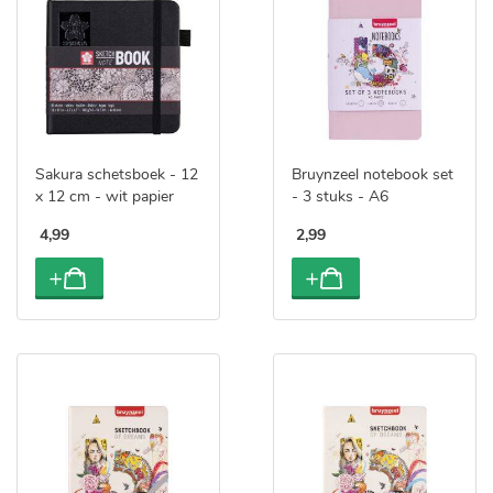
Sakura schetsboek - 12
Bruynzeel notebook set
x 12 cm - wit papier
- 3 stuks - A6
4
,
99
2
,
99