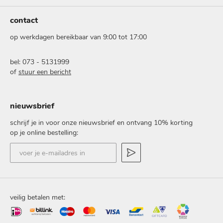
contact
op werkdagen bereikbaar van 9:00 tot 17:00
bel: 073 - 5131999
of
stuur een bericht
nieuwsbrief
schrijf je in voor onze nieuwsbrief en ontvang 10% korting
op je online bestelling:
voer
je
e-
mailadres
in
veilig betalen met: