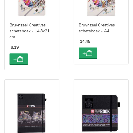
Bruynzeel Creatives
Bruynzeel Creatives
schetsboek - 14,8x21
schetsboek - A4
cm
14
,
45
8
,
19