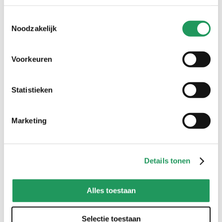
Toestemmingsselectie
Noodzakelijk
Voorkeuren
Statistieken
Marketing
LEUCHTTURM1917 -
Mijn Bullet Journal -
notebook A5 - gestipt -
Japan
Details tonen
lila
17
,
99
23
,
99
Alles toestaan
Selectie toestaan