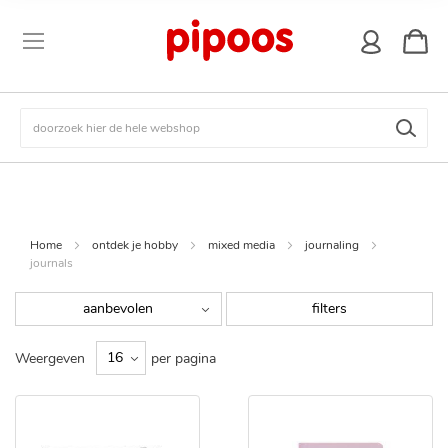
winkel
Zoek
Home
ontdek je hobby
mixed media
journaling
journals
filters
Weergeven
per pagina