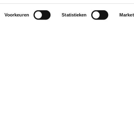
Voorkeuren
Statistieken
Market
over pipoos
contact
over pipoos
op werkdagen be
tot 17:00
winkels