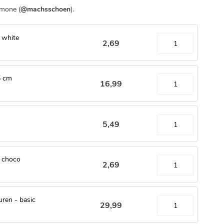
imone (
@machsschoen
).
 white
2
,
69
5 cm
16
,
99
5
,
49
- choco
2
,
69
uren - basic
29
,
99