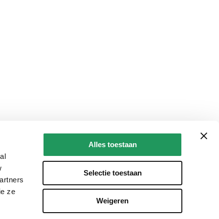
Alles toestaan
al
w
Selectie toestaan
artners
ie ze
Weigeren