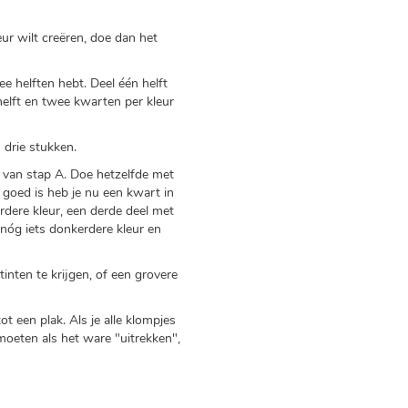
ur wilt creëren, doe dan het
e helften hebt. Deel één helft
 helft en twee kwarten per kleur
 drie stukken.
 van stap A. Doe hetzelfde met
 goed is heb je nu een kwart in
erdere kleur, een derde deel met
nóg iets donkerdere kleur en
inten te krijgen, of een grovere
ot een plak. Als je alle klompjes
 moeten als het ware "uitrekken",