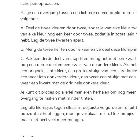
schelpen op passen.
Als je een overgang tussen een lichtere en een donkerdere kle
volgende:
A. Deel de twee kleuren door twee, zodat je van elke kleur twe
van elke kleur nog een keer door twee, zodat je in totaal één
hebt. Leg de twee kwarten apart.
B. Meng de twee helften door elkaar en verdeel deze klomp in
C. Pak een derde deel van stap B en meng het met een kwart
nog een derde deel en een kwart van de andere kleur. Als het
een originele lichte kleur, een groter stukje van een iets donk
een weer iets donkerdere kleur, dan weer een stukje met een 
weer een kwart met de originele donkere kleur.
Je kunt dit proces op allerlei manieren herhalen om nog meer t
overgang te maken met minder tinten.
Leg alle klompjes tegen elkaar in de juiste volgorde en rol uit t
horizontaal hebt liggen, moet je vertikaal rollen. De klompjes
maar niet heel veel meer mengen.