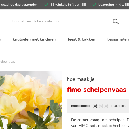
, dezelfde dag verzonden
35 winkels
in NL en BE
bezorging in NL, B
Zoek
n
knutselen met kinderen
feest & bakken
basismateri
elpenvaas
hoe maak je..
fimo schelpenvaas
moeilijkheid:
makkelijk
De zomer vraagt om schelpen. De
van FIMO soft maak je heel een