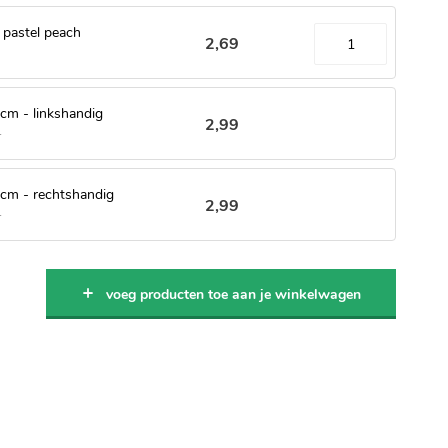
 pastel peach
2
,
69
 cm - linkshandig
2
,
99
r
 cm - rechtshandig
2
,
99
r
voeg producten toe aan je winkelwagen