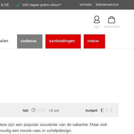
winkels
klantenservice
E & DE
100 dagen gratis retour*
winkelmand
log in
alen
cadeaus
aanbiedingen
nieuw
tijd:
<2 uur
budget:
ze zijn een populair souvenier van de vakantie. Maar ook
voudig een mooie vaas in schelpdesign.