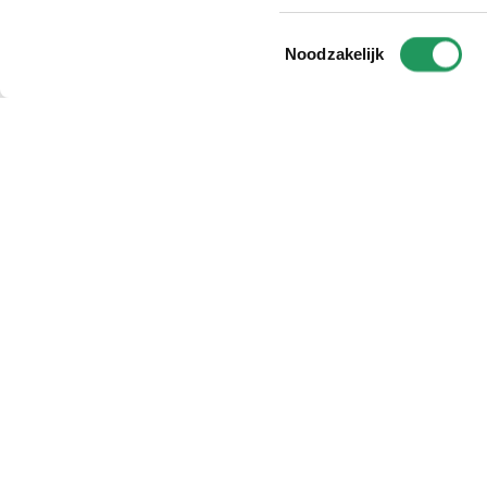
Toestemmingsselectie
Noodzakelijk
populaire categorieën
service & contact
hobby horse
veelgestelde vragen
verf
klantenservice