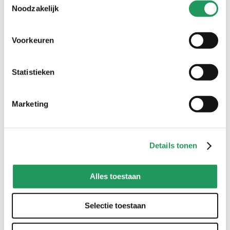
dit vind je misschien ook leuk
Noodzakelijk
Voorkeuren
Statistieken
Marketing
Kleurboek -
Geheimzinnige natuur
21
,
99
Details tonen
tijdelijk niet
beschikbaar
Alles toestaan
Selectie toestaan