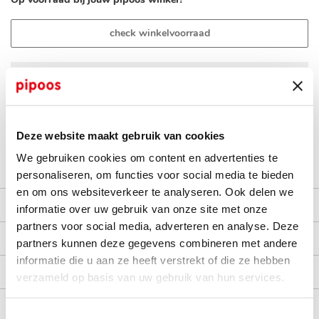
check winkelvoorraad
op werkdagen voor 16:30 uur besteld, dezelfde dag verzonden
gratis bezorging vanaf €40,-
achteraf betalen met Billink
Deze website maakt gebruik van cookies
100 dagen gratis retour in NL en BE
We gebruiken cookies om content en advertenties te
personaliseren, om functies voor social media te bieden
en om ons websiteverkeer te analyseren. Ook delen we
productomschrijving
informatie over uw gebruik van onze site met onze
partners voor social media, adverteren en analyse. Deze
kenmerken
partners kunnen deze gegevens combineren met andere
informatie die u aan ze heeft verstrekt of die ze hebben
bezorgen en retourneren
verzameld op basis van uw gebruik van hun services.
Toestemmingsselectie