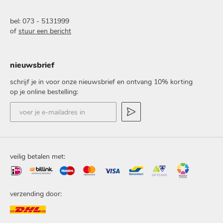
bel: 073 - 5131999
of
stuur een bericht
nieuwsbrief
schrijf je in voor onze nieuwsbrief en ontvang 10% korting
op je online bestelling:
voer
je
e-
mailadres
in
veilig betalen met:
verzending door: