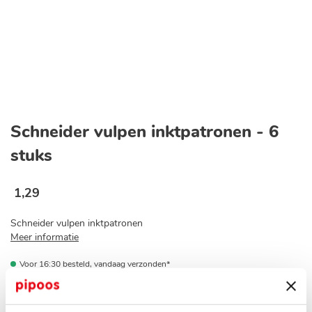
Ga
naar
Schneider vulpen inktpatronen - 6
het
begin
stuks
van
de
afbeeldingen-
1
,
29
gallerij
Schneider vulpen inktpatronen
Meer informatie
Voor 16:30 besteld, vandaag verzonden*