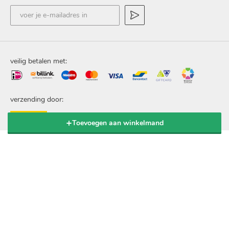
voer
je
e-
mailadres
in
veilig betalen met:
verzending door:
Toevoegen aan winkelmand
© 2020 Popov BV. Alle rechten voorbehouden.