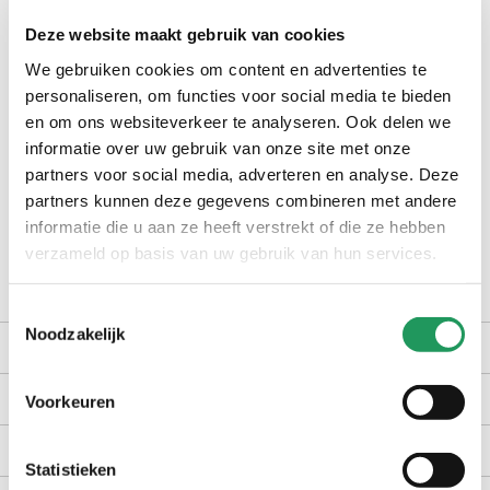
Op voorraad bij jouw pipoos winkel?
Deze website maakt gebruik van cookies
We gebruiken cookies om content en advertenties te
check winkelvoorraad
personaliseren, om functies voor social media te bieden
en om ons websiteverkeer te analyseren. Ook delen we
informatie over uw gebruik van onze site met onze
op werkdagen voor 16:30 uur besteld, dezelfde dag verzonden
partners voor social media, adverteren en analyse. Deze
gratis bezorging vanaf €40,-
partners kunnen deze gegevens combineren met andere
achteraf betalen met Billink
informatie die u aan ze heeft verstrekt of die ze hebben
100 dagen gratis retour in NL en BE
verzameld op basis van uw gebruik van hun services.
Toestemmingsselectie
Noodzakelijk
productomschrijving
kenmerken
Voorkeuren
bezorgen en retourneren
Statistieken