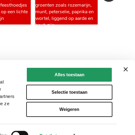
Alles toestaan
al
w
Selectie toestaan
artners
ie ze
Weigeren