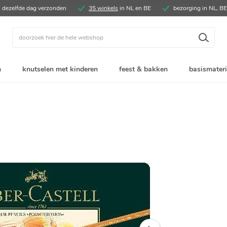
, dezelfde dag verzonden
35 winkels
in NL en BE
bezorging in NL, B
Zoek
n
knutselen met kinderen
feest & bakken
basismateri