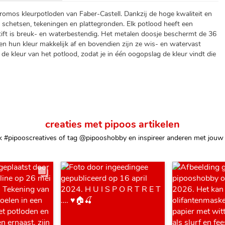
hromos kleurpotloden van Faber-Castell. Dankzij de hoge kwaliteit en
 schetsen, tekeningen en plattegronden. Elk potlood heeft een
ift is breuk- en waterbestendig. Het metalen doosje beschermt de 36
ven hun kleur makkelijk af en bovendien zijn ze wis- en watervast
n de kleur van het potlood, zodat je in één oogopslag de kleur vindt die
creaties met pipoos artikelen
k #pipooscreatives of tag @pipooshobby en inspireer anderen met jouw 