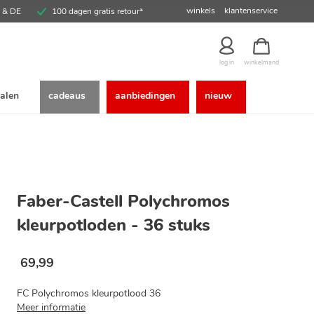
winkels
klantenservice
E & DE
100 dagen gratis retour*
winkelmand
log in
alen
cadeaus
aanbiedingen
nieuw
Faber-Castell Polychromos
kleurpotloden - 36 stuks
69
,
99
FC Polychromos kleurpotlood 36
Meer informatie