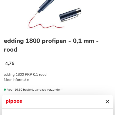
Ga
naar
edding 1800 profipen - 0,1 mm -
het
begin
rood
van
de
afbeeldingen-
4
,
79
gallerij
edding 1800 PRP 0,1 rood
Meer informatie
Voor 16:30 besteld, vandaag verzonden*
Op voorraad bij jouw pipoos winkel?