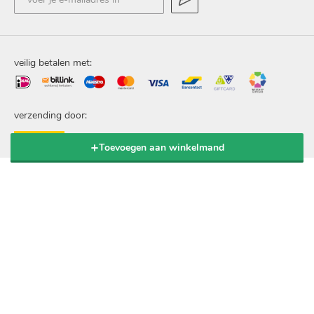
je
e-
mailadres
in
veilig betalen met:
verzending door:
Toevoegen aan winkelmand
© 2020 Popov BV. Alle rechten voorbehouden.