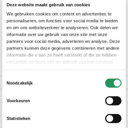
Deze website maakt gebruik van cookies
check winkelvoorraad
We gebruiken cookies om content en advertenties te
personaliseren, om functies voor social media te bieden
en om ons websiteverkeer te analyseren. Ook delen we
op werkdagen voor 16:30 uur besteld, dezelfde dag verzonden
informatie over uw gebruik van onze site met onze
gratis bezorging vanaf €40,-
partners voor social media, adverteren en analyse. Deze
achteraf betalen met Billink
partners kunnen deze gegevens combineren met andere
informatie die u aan ze heeft verstrekt of die ze hebben
100 dagen gratis retour in NL en BE
verzameld op basis van uw gebruik van hun services.
Toestemmingsselectie
productomschrijving
Noodzakelijk
kenmerken
Voorkeuren
bezorgen en retourneren
Statistieken