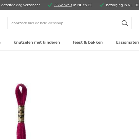
, dezelfde dag verzonden
35 winkels
in NL en BE
bezorging in NL, B
Zoek
n
knutselen met kinderen
feest & bakken
basismateri