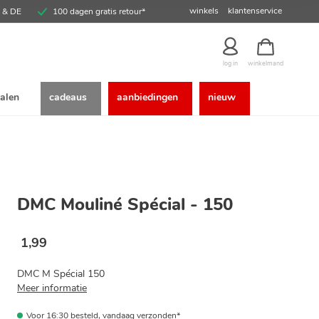
winkels
klantenservice
E & DE
100 dagen gratis retour*
winkelmand
log in
alen
cadeaus
aanbiedingen
nieuw
DMC Mouliné Spécial - 150
1
,
99
DMC M Spécial 150
Meer informatie
Voor 16:30 besteld, vandaag verzonden*