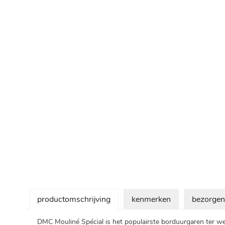
Ga
naar
het
begin
van
de
afbeeldingen-
gallerij
productomschrijving
kenmerken
bezorgen
DMC Mouliné Spécial is het populairste borduurgaren ter were