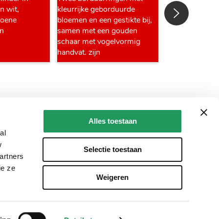
Alles toestaan
al
w
Selectie toestaan
artners
ie ze
Weigeren