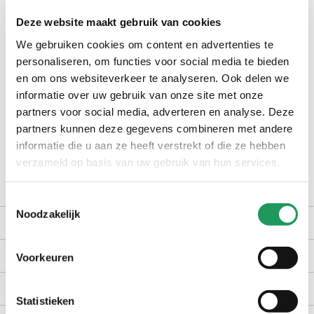
Op voorraad bij jouw pipoos winkel?
Deze website maakt gebruik van cookies
We gebruiken cookies om content en advertenties te
check winkelvoorraad
personaliseren, om functies voor social media te bieden
en om ons websiteverkeer te analyseren. Ook delen we
informatie over uw gebruik van onze site met onze
op werkdagen voor 16:30 uur besteld, dezelfde dag verzonden
partners voor social media, adverteren en analyse. Deze
gratis bezorging vanaf €40,-
partners kunnen deze gegevens combineren met andere
achteraf betalen met Billink
informatie die u aan ze heeft verstrekt of die ze hebben
100 dagen gratis retour in NL en BE
verzameld op basis van uw gebruik van hun services.
Toestemmingsselectie
Noodzakelijk
productomschrijving
kenmerken
Voorkeuren
bezorgen en retourneren
Statistieken