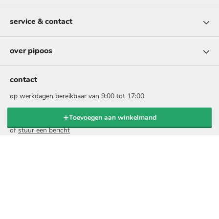
service & contact
over pipoos
contact
op werkdagen bereikbaar van 9:00 tot 17:00
Toevoegen aan winkelmand
bel: 073 - 5131999
of
stuur een bericht
nieuwsbrief
schrijf je in voor onze nieuwsbrief en ontvang 10% korting
op je online bestelling:
voer
je