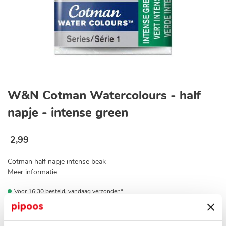
Ga
naar
W&N Cotman Watercolours - half
het
begin
napje - intense green
van
de
afbeeldingen-
2
,
99
gallerij
Cotman half napje intense beak
Meer informatie
Voor 16:30 besteld, vandaag verzonden*