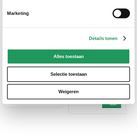
handig voor erbij
Marketing
Details tonen
Alles toestaan
Selectie toestaan
Panduro hobbypenseel -
Panduro penselen set -
rond - nr. 3/0
basis - 10 stuks - rond
en plat
Weigeren
1
,
99
10
,
00