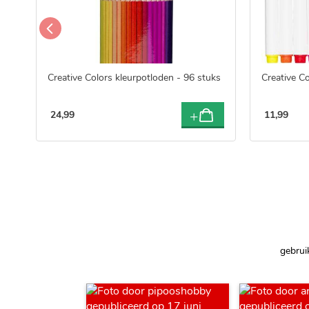
Creative Colors kleurpotloden - 96 stuks
Creative Co
24
,
99
11
,
99
gebrui