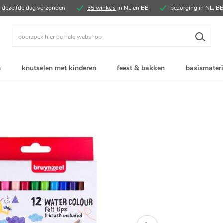
, dezelfde dag verzonden
35 winkels
in NL en BE
bezorging in NL, B
Zoek
n
knutselen met kinderen
feest & bakken
basismateri