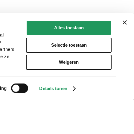
Alles toestaan
al
w
Selectie toestaan
artners
ie ze
Weigeren
ing
Details tonen