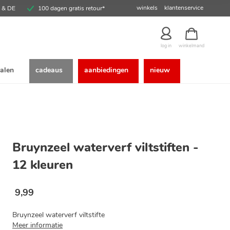
winkels
klantenservice
E & DE
100 dagen gratis retour*
winkelmand
log in
alen
cadeaus
aanbiedingen
nieuw
Bruynzeel waterverf viltstiften -
12 kleuren
9
,
99
Bruynzeel waterverf viltstifte
Meer informatie