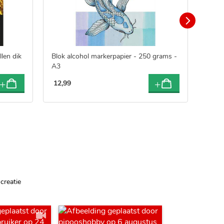
len dik
Blok alcohol markerpapier - 250 grams -
Pandu
A3
12
,
99
10
,
9
creatie