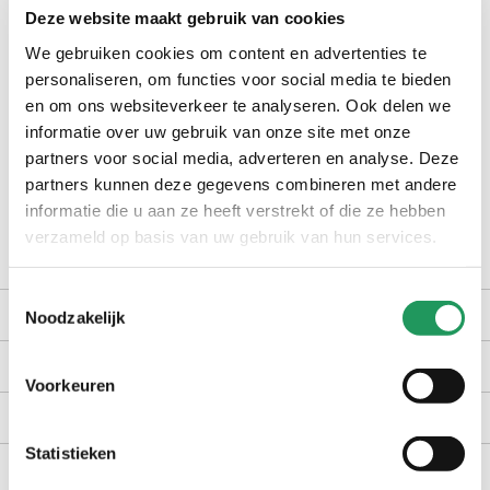
Deze website maakt gebruik van cookies
check winkelvoorraad
We gebruiken cookies om content en advertenties te
personaliseren, om functies voor social media te bieden
en om ons websiteverkeer te analyseren. Ook delen we
op werkdagen voor 16:30 uur besteld, dezelfde dag verzonden
informatie over uw gebruik van onze site met onze
gratis bezorging vanaf €40,-
partners voor social media, adverteren en analyse. Deze
achteraf betalen met Billink
partners kunnen deze gegevens combineren met andere
informatie die u aan ze heeft verstrekt of die ze hebben
100 dagen gratis retour in NL en BE
verzameld op basis van uw gebruik van hun services.
Toestemmingsselectie
productomschrijving
Noodzakelijk
kenmerken
Voorkeuren
bezorgen en retourneren
Statistieken