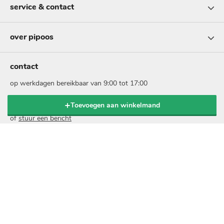
service & contact
over pipoos
contact
op werkdagen bereikbaar van 9:00 tot 17:00
Toevoegen aan winkelmand
bel: 073 - 5131999
of
stuur een bericht
nieuwsbrief
schrijf je in voor onze nieuwsbrief en ontvang 10% korting
op je online bestelling:
voer
je
e-
mailadres