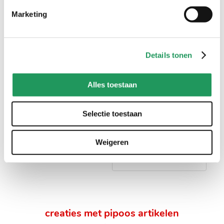
handig voor erbij
Marketing
Details tonen
Alles toestaan
Selectie toestaan
Panduro hobbypenseel -
Panduro penselen set -
rond - nr. 3/0
basis - 10 stuks - rond
en plat
1
,
99
Weigeren
10
,
00
creaties met pipoos artikelen