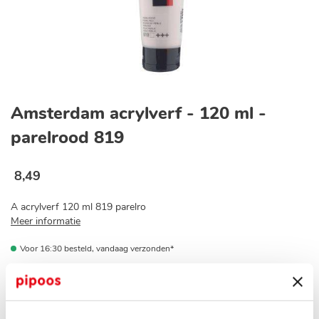
Ga
naar
Amsterdam acrylverf - 120 ml -
het
begin
parelrood 819
van
de
afbeeldingen-
8
,
49
gallerij
A acrylverf 120 ml 819 parelro
Meer informatie
Voor 16:30 besteld, vandaag verzonden*
Op voorraad bij jouw pipoos winkel?