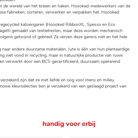
 in de wereld van het breien en haken. Hoooked-medewerkers van de
opese fabrieken, sorteren, verwerken en verpakken het. Hoooked
 regecycled katoengaren (Hoooked RibbonXL, Spesso en Eco
agetti gemaakt van textielresten, maar deze worden mechanisch
lgens getwijnd of gebreid. Ze verven deze garens niet en het hele
g naar andere duurzame materialen. Jute is één van hun plantaardige
g niet vond in recycling, maar in natuurlijke productie van ruwe
 en verwerkt door een BCS-gecertificeerd, duurzaam opererend
verzekerd zijn dat ze met liefde en oog voor mens en milieu
ooie kleurselecties ben je verzekerd van een geslaagd project van
handig voor erbij