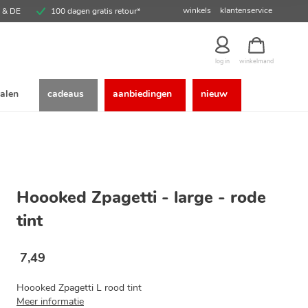
winkels
klantenservice
E & DE
100 dagen gratis retour*
winkelmand
log in
alen
cadeaus
aanbiedingen
nieuw
Hoooked Zpagetti - large - rode
tint
7
,
49
Hoooked Zpagetti L rood tint
Meer informatie