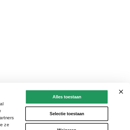
Alles toestaan
al
w
Selectie toestaan
artners
ie ze