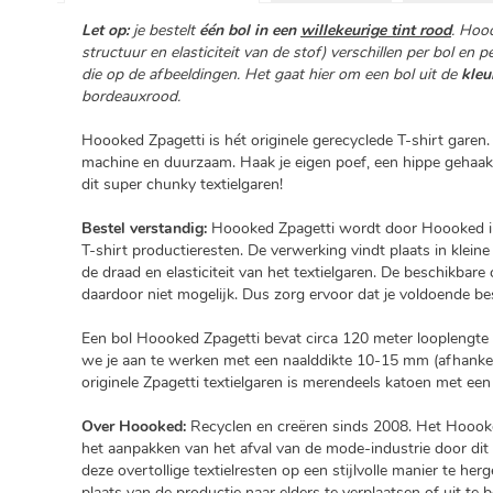
Let op:
je bestelt
één bol in een
willekeurige tint rood
. Hoo
structuur en elasticiteit van de stof) verschillen per bol en 
die op de afbeeldingen. Het gaat hier om een bol uit de
kleu
bordeauxrood.
Hoooked Zpagetti is hét originele gerecyclede T-shirt garen. 
machine en duurzaam. Haak je eigen poef, een hippe gehaa
dit super chunky textielgaren!
Bestel verstandig:
Hoooked Zpagetti wordt door Hoooked in 
T-shirt productieresten. De verwerking vindt plaats in kleine
de draad en elasticiteit van het textielgaren. De beschikbare c
daardoor niet mogelijk. Dus zorg ervoor dat je voldoende best
Een bol Hoooked Zpagetti bevat circa 120 meter looplengte e
we je aan te werken met een naalddikte 10-15 mm (afhankeli
originele Zpagetti textielgaren is merendeels katoen met een
Over Hoooked:
Recyclen en creëren sinds 2008. Het Hoooked 
het aanpakken van het afval van de mode-industrie door dit
deze overtollige textielresten op een stijlvolle manier te h
plaats van de productie naar elders te verplaatsen of uit te 