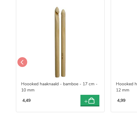
Hoooked haaknaald - bamboe - 17 cm -
Hoooked h
10 mm
12 mm
4
,
49
4
,
99