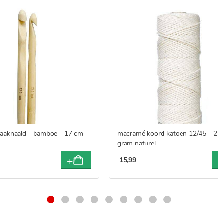
aaknaald - bamboe - 17 cm -
macramé koord katoen 12/45 - 
gram naturel
15
,
99