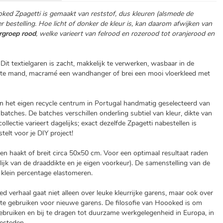
oked Zpagetti is gemaakt van reststof, dus kleuren (alsmede de
per bestelling. Hoe licht of donker de kleur is, kan daarom afwijken van
rgroep rood
, welke varieert van felrood en rozerood tot oranjerood en
Dit textielgaren is zacht, makkelijk te verwerken, wasbaar in de
kte mand, macramé een wandhanger of brei een mooi vloerkleed met
het eigen recycle centrum in Portugal handmatig geselecteerd van
 batches. De batches verschillen onderling subtiel van kleur, dikte van
ollectie varieert dagelijks; exact dezelfde Zpagetti nabestellen is
elt voor je DIY project!
n haakt of breit circa 50x50 cm. Voor een optimaal resultaat raden
jk van de draaddikte en je eigen voorkeur). De samenstelling van de
 klein percentage elastomeren.
verhaal gaat niet alleen over leuke kleurrijke garens, maar ook over
 te gebruiken voor nieuwe garens. De filosofie van Hoooked is om
ergebruiken en bij te dragen tot duurzame werkgelegenheid in Europa, in
besteden.