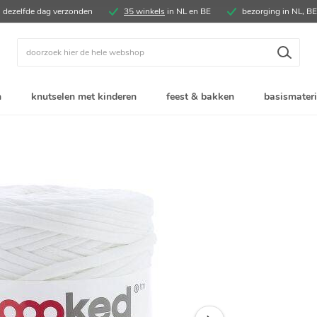
, dezelfde dag verzonden
35 winkels
in NL en BE
bezorging in NL, B
Zoek
n
knutselen met kinderen
feest & bakken
basismateri