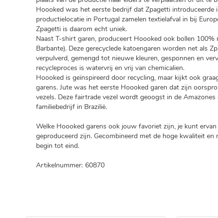
Hoooked was het eerste bedrijf dat Zpagetti introduceerde
productielocatie in Portugal zamelen textielafval in bij Eur
Zpagetti is daarom echt uniek.
Naast T-shirt garen, produceert Hoooked ook bollen 100%
Barbante). Deze gerecyclede katoengaren worden net als Zp
verpulverd, gemengd tot nieuwe kleuren, gesponnen en vervo
recycleproces is watervrij en vrij van chemicalien.
Hoooked is geïnspireerd door recycling, maar kijkt ook graa
garens. Jute was het eerste Hoooked garen dat zijn oorspron
vezels. Deze fairtrade vezel wordt geoogst in de Amazones
familiebedrijf in Brazilië.
Welke Hoooked garens ook jouw favoriet zijn, je kunt ervan 
geproduceerd zijn. Gecombineerd met de hoge kwaliteit en m
begin tot eind.
Artikelnummer:
60870