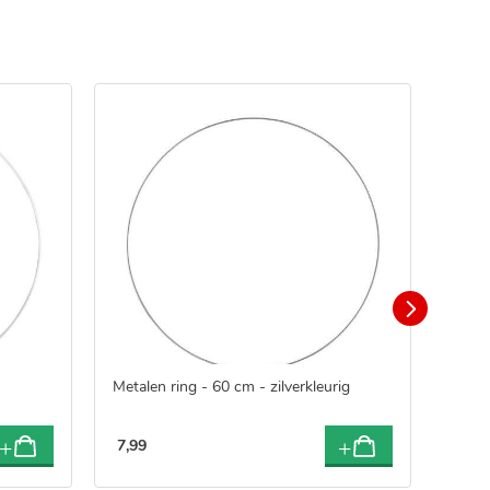
Metalen ring - 60 cm - zilverkleurig
Metal
cm
7
,
99
10
,
9