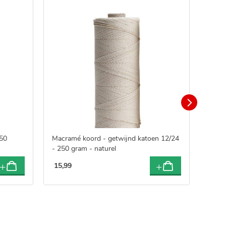
250
Macramé koord - getwijnd katoen 12/24
Macra
- 250 gram - naturel
- 250
15
,
99
15
,
9