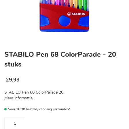
Ga
naar
STABILO Pen 68 ColorParade - 20
het
begin
stuks
van
de
afbeeldingen-
29
,
99
gallerij
STABILO Pen 68 ColorParade 20
Meer informatie
Voor 16:30 besteld, vandaag verzonden*