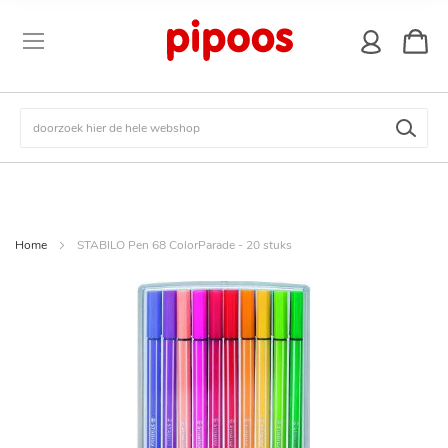
winkel
Zoek
Home
STABILO Pen 68 ColorParade - 20 stuks
Ga
naar
het
einde
van
de
afbeeldingen-
gallerij