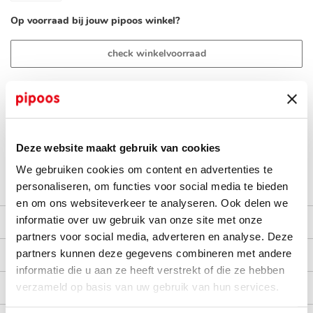
Op voorraad bij jouw pipoos winkel?
check winkelvoorraad
op werkdagen voor 16:30 uur besteld, dezelfde dag verzonden
gratis bezorging vanaf €40,-
achteraf betalen met Billink
Deze website maakt gebruik van cookies
100 dagen gratis retour in NL en BE
We gebruiken cookies om content en advertenties te
personaliseren, om functies voor social media te bieden
en om ons websiteverkeer te analyseren. Ook delen we
informatie over uw gebruik van onze site met onze
productomschrijving
partners voor social media, adverteren en analyse. Deze
kenmerken
partners kunnen deze gegevens combineren met andere
informatie die u aan ze heeft verstrekt of die ze hebben
bezorgen en retourneren
verzameld op basis van uw gebruik van hun services.