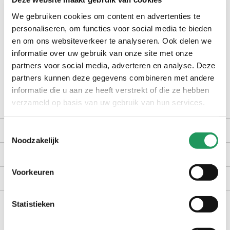
check winkelvoorraad
We gebruiken cookies om content en advertenties te
personaliseren, om functies voor social media te bieden
op werkdagen voor 16:30 uur besteld, dezelfde dag verzonden
en om ons websiteverkeer te analyseren. Ook delen we
informatie over uw gebruik van onze site met onze
gratis bezorging vanaf €40,-
partners voor social media, adverteren en analyse. Deze
achteraf betalen met Billink
partners kunnen deze gegevens combineren met andere
100 dagen gratis retour in NL en BE
informatie die u aan ze heeft verstrekt of die ze hebben
verzameld op basis van uw gebruik van hun services.
productomschrijving
Toestemmingsselectie
Noodzakelijk
kenmerken
Voorkeuren
bezorgen en retourneren
Statistieken