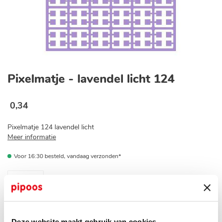
Ga
naar
Pixelmatje - lavendel licht 124
het
begin
van
0
,
34
de
afbeeldingen-
Pixelmatje 124 lavendel licht
gallerij
Meer informatie
Voor 16:30 besteld, vandaag verzonden*
Op voorraad bij jouw pipoos winkel?
Deze website maakt gebruik van cookies