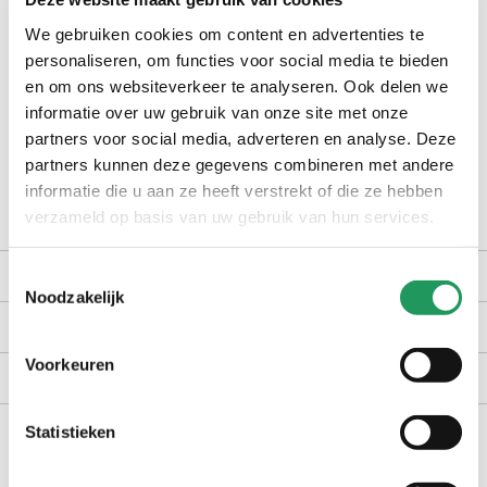
check winkelvoorraad
We gebruiken cookies om content en advertenties te
personaliseren, om functies voor social media te bieden
op werkdagen voor 16:30 uur besteld, dezelfde dag verzonden
en om ons websiteverkeer te analyseren. Ook delen we
informatie over uw gebruik van onze site met onze
gratis bezorging vanaf €40,-
partners voor social media, adverteren en analyse. Deze
achteraf betalen met Billink
partners kunnen deze gegevens combineren met andere
100 dagen gratis retour in NL en BE
informatie die u aan ze heeft verstrekt of die ze hebben
verzameld op basis van uw gebruik van hun services.
productomschrijving
Toestemmingsselectie
Noodzakelijk
kenmerken
Voorkeuren
bezorgen en retourneren
Statistieken
dit vind je misschien ook leuk