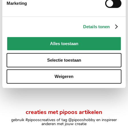
Marketing
Details tonen
Alles toestaan
edding 780 lakmarker -
edding 751 lakmarker -
Selectie toestaan
glans - 0,8 mm - goud
glans - 1 tot 2 mm -
goud
4
,
89
Weigeren
4
,
59
creaties met pipoos artikelen
gebruik #pipooscreatives of tag @pipooshobby en inspireer
anderen met jouw creatie