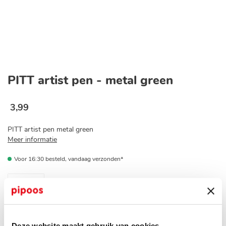
Ga
naar
PITT artist pen - metal green
het
begin
van
3
,
99
de
afbeeldingen-
PITT artist pen metal green
gallerij
Meer informatie
Voor 16:30 besteld, vandaag verzonden*
Op voorraad bij jouw pipoos winkel?
Deze website maakt gebruik van cookies