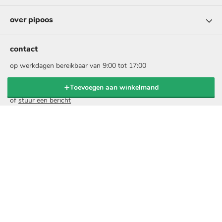
over pipoos
contact
op werkdagen bereikbaar van 9:00 tot 17:00
Toevoegen aan winkelmand
bel: 073 - 5131999
of
stuur een bericht
nieuwsbrief
schrijf je in voor onze nieuwsbrief en ontvang 10% korting
op je online bestelling:
voer
je
e-
mailadres
in