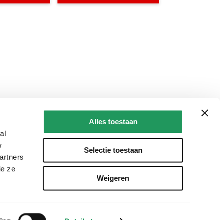
Alles toestaan
al
w
Selectie toestaan
artners
ie ze
Weigeren