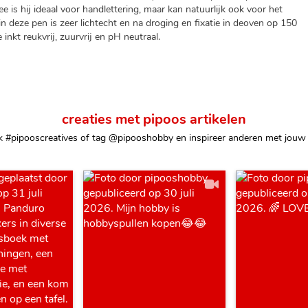
ee is hij ideaal voor handlettering, maar kan natuurlijk ook voor het
 in deze pen is zeer lichtecht en na droging en fixatie in deoven op 150
inkt reukvrij, zuurvrij en pH neutraal.
creaties met pipoos artikelen
k #pipooscreatives of tag @pipooshobby en inspireer anderen met jouw 