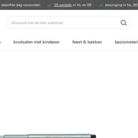
, dezelfde dag verzonden
35 winkels
in NL en BE
bezorging in NL, B
Zoek
n
knutselen met kinderen
feest & bakken
basismateri