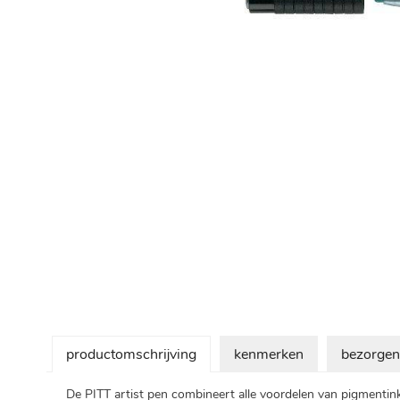
Ga
naar
het
begin
van
de
afbeeldingen-
gallerij
productomschrijving
kenmerken
bezorgen
De PITT artist pen combineert alle voordelen van pigmentin