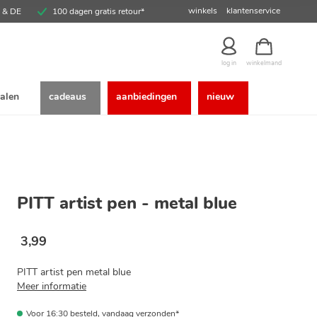
winkels
klantenservice
E & DE
100 dagen gratis retour*
winkelmand
log in
alen
cadeaus
aanbiedingen
nieuw
PITT artist pen - metal blue
3
,
99
PITT artist pen metal blue
Meer informatie
Voor 16:30 besteld, vandaag verzonden*