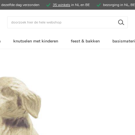
, dezelfde dag verzonden
35 winkels
in NL en BE
bezorging in NL, B
Zoek
n
knutselen met kinderen
feest & bakken
basismateri