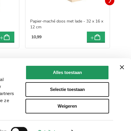
Papier-maché doos met lade - 32 x 16 x
Décop
12 cm
10
,
99
21
,
9
Alles toestaan
al
w
Selectie toestaan
artners
creatie
ie ze
Weigeren