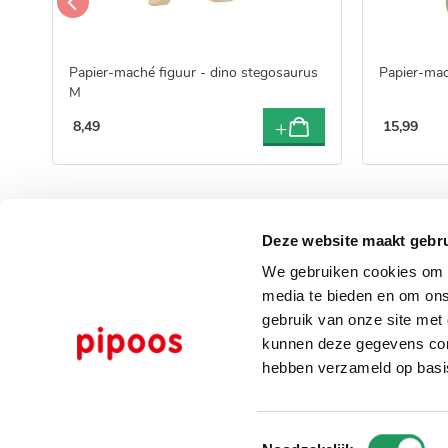
Papier-maché figuur - dino stegosaurus
Papier-mac
M
8
,
49
15
,
99
Deze website maakt gebru
We gebruiken cookies om c
media te bieden en om ons
gebruik van onze site met
gebrui
kunnen deze gegevens comb
hebben verzameld op basi
Toestemmingsselectie