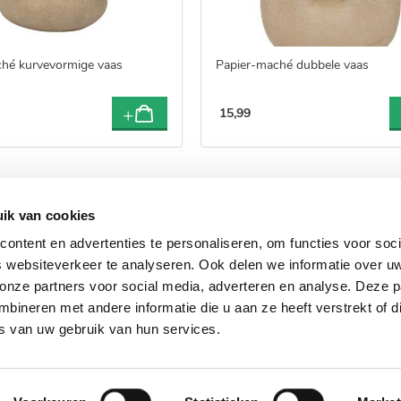
hé kurvevormige vaas
Papier-maché dubbele vaas
15
,
99
ik van cookies
ontent en advertenties te personaliseren, om functies voor soci
creaties met pipoos artikelen
 websiteverkeer te analyseren. Ook delen we informatie over u
 onze partners voor social media, adverteren en analyse. Deze p
k #pipooscreatives of tag @pipooshobby en inspireer anderen met jouw 
ineren met andere informatie die u aan ze heeft verstrekt of d
s van uw gebruik van hun services.