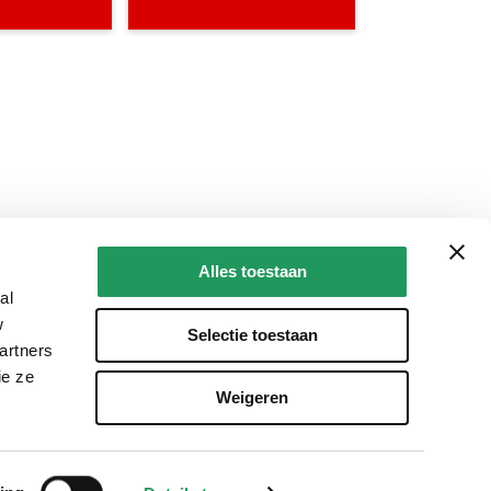
Alles toestaan
al
w
Selectie toestaan
artners
ie ze
Weigeren