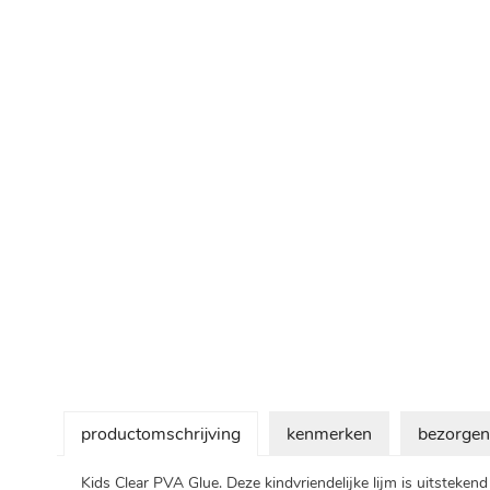
Ga
naar
het
begin
van
de
afbeeldingen-
gallerij
productomschrijving
kenmerken
bezorgen
Kids Clear PVA Glue. Deze kindvriendelijke lijm is uitsteke