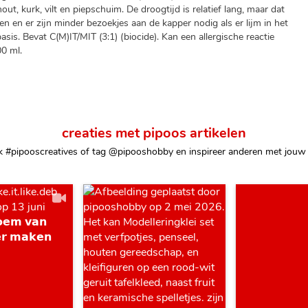
hout, kurk, vilt en piepschuim. De droogtijd is relatief lang, maar dat
n en er zijn minder bezoekjes aan de kapper nodig als er lijm in het
sis. Bevat C(M)IT/MIT (3:1) (biocide). Kan een allergische reactie
00 ml.
creaties met pipoos artikelen
k #pipooscreatives of tag @pipooshobby en inspireer anderen met jouw 