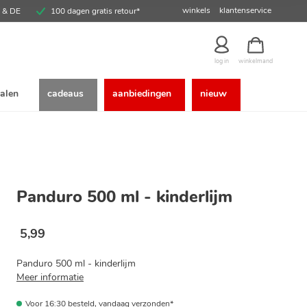
winkels
klantenservice
E & DE
100 dagen gratis retour*
winkelmand
log in
alen
cadeaus
aanbiedingen
nieuw
Panduro 500 ml - kinderlijm
5
,
99
Panduro 500 ml - kinderlijm
Meer informatie
Voor 16:30 besteld, vandaag verzonden*