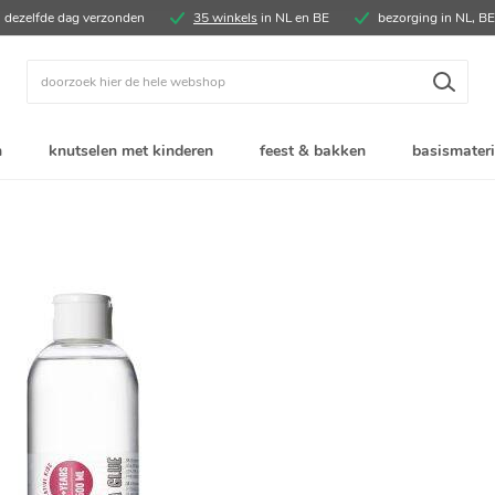
, dezelfde dag verzonden
35 winkels
in NL en BE
bezorging in NL, B
Zoek
n
knutselen met kinderen
feest & bakken
basismateri