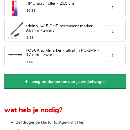
FIMO acryl roller - 20,5 cm
16
,
99
edding 141F OHP permanent marker -
0,6 mm - zwart
2
,
59
POSCA acrylmarker - ultrafijn PC-1MR -
0,7 mm - zwart
4
,
99
voeg producten toe aan je winkelwagen
wat heb je nodig?
Zelfdrogende klei (of lichtgewicht klei)