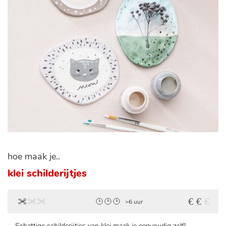
hoe maak je..
klei schilderijtjes
>6 uur
Schattige schilderijtjes van klei maak je eenvoudig zelf!