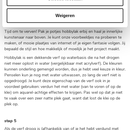
(in de winter) of in de zon (zomer). Zorg echter dat je de heetste
momenten vermijdt, want dan kan de klei scheuren.
Weigeren
stap 4
Tijd om te verven! Pak je potjes hobbylak erbij en haal je innerlijke
kunstenaar naar boven. Je kunt onze voorbeeldjes na proberen te
maken, of mooie plaatjes van internet of je eigen fantasie volgen. Jij
bepaald de stijl en hoe makkelijk of moeilijk je het project maakt.
Hobbylak is een dekkende verf op waterbasis die na het drogen
niet meer oplost in water (vergelijkbaar met acrylverf). De kleuren
kunnen onderling gemengd worden, dus je hebt veel keuze in kleur.
Penselen kun je nog met water uitwassen, zo lang de verf niet is
opgedroogd. Je kunt deze eigenschap van de verf ook in je
voordeel gebruiken: verdun het met water (van te voren of op de
klei) om aquarel-achtige effecten te krijgen. Pas wel op dat je niet
te vaak over een zeer natte plek gaat, want dat lost de klei op de
plek op.
stap 5
Als de verf droog is (afhankelijk van of je het hebt verdund met