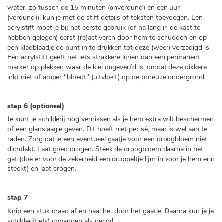
water, zo tussen de 15 minuten (onverdund) en een uur
(verdund)), kun je met de stift details of teksten toevoegen. Een
acrylstift moet je bij het eerste gebruik (of na lang in de kast te
hebben gelegen) eerst (re)activeren door hem te schudden en op
een kladblaadje de punt in te drukken tot deze (weer) verzadigd is.
Een acrylstift geeft net iets strakkere lijnen dan een permanent
marker op plekken waar de klei ongeverfd is, omdat deze dikkere
inkt niet of amper "bloedt" (uitvloeit) op de poreuze ondergrond.
stap 6 (optioneel)
Je kunt je schilderij nog vernissen als je hem extra wilt beschermen
of een glanslaagje geven. Dit hoeft niet per sé, maar is wel aan te
raden. Zorg dat je een eventueel gaatje voor een droogbloem niet
dichtlakt. Laat goed drogen. Steek de droogbloem daarna in het
gat (doe er voor de zekerheid een druppeltje lijm in voor je hem erin
steekt) en laat drogen.
stap 7
Knip een stuk draad af en haal het door het gaatje. Daarna kun je je
schilderijtje(s) ophangen als decor!