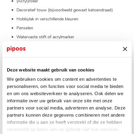
(Acryl)roller
Decoratief touw (bijvoorbeeld gewaxt katoendraad)
Hobbylak in verschillende kleuren
Penselen
Watervaste stift of acrylmarker
Droogbloemen (eventueel)
Vernis (eventueel)
Sneldrogende hobbylijm (eventueel)
Deze website maakt gebruik van cookies
Glad werkoppervlak
We gebruiken cookies om content en advertenties te
Plastic folie
personaliseren, om functies voor social media te bieden
en om ons websiteverkeer te analyseren. Ook delen we
informatie over uw gebruik van onze site met onze
aan de slag
partners voor social media, adverteren en analyse. Deze
partners kunnen deze gegevens combineren met andere
stap 1
informatie die u aan ze heeft verstrekt of die ze hebben
Pak wat klei (zo veel als je zelf wilt) en kneed het tussen je vingers
verzameld op basis van uw gebruik van hun services.
(eventueel met wat extra water) tot het goed zacht is. Leg het op