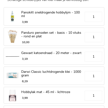
Panokitt sneldrogende hobbylijm - 100
ml
3
,
99
Panduro penselen set - basis - 10 stuks
- rond en plat
10
,
00
Gewaxt katoendraad - 20 meter - zwart
3
,
19
Darwi Classic luchtdrogende klei - 1000
gram
8
,
29
Hobbylak mat - 45 ml - lichtroze
3
,
99