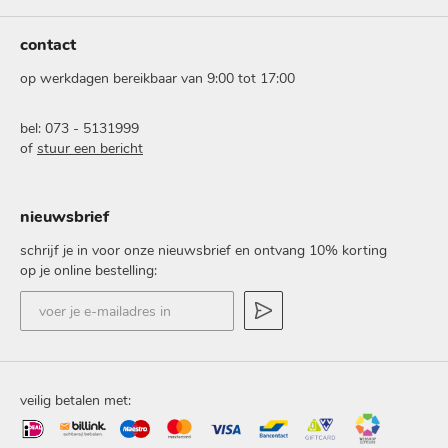
contact
op werkdagen bereikbaar van 9:00 tot 17:00
bel: 073 - 5131999
of
stuur een bericht
nieuwsbrief
schrijf je in voor onze nieuwsbrief en ontvang 10% korting
op je online bestelling:
voer
je
e-
mailadres
in
veilig betalen met: