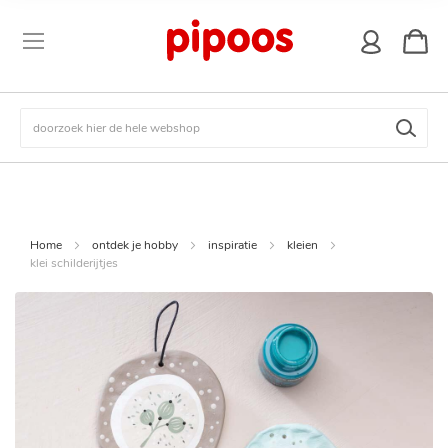
winkel
Zoek
Home
ontdek je hobby
inspiratie
kleien
klei schilderijtjes