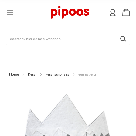
winkel
Zoek
Home
Kerst
kerst surprises
een ijsberg