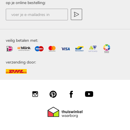
op je online bestelling:
voer
je
e-
mailadres
in
veilig betalen met:
verzending door: