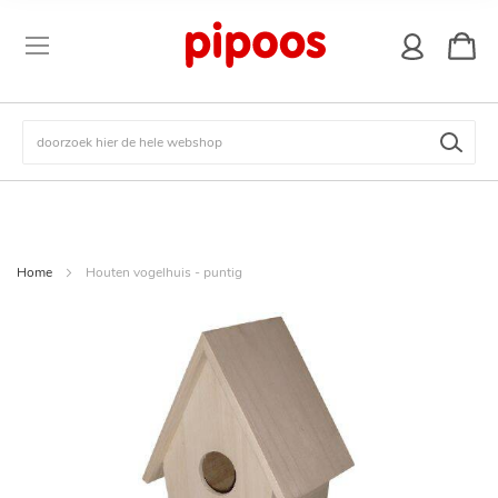
winkel
Zoek
Home
Houten vogelhuis - puntig
Ga
naar
het
einde
van
de
afbeeldingen-
gallerij