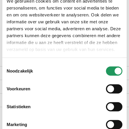
We gebruiken cookies om content en advertenties te
check winkelvoorraad
personaliseren, om functies voor social media te bieden
en om ons websiteverkeer te analyseren. Ook delen we
informatie over uw gebruik van onze site met onze
op werkdagen voor 16:30 uur besteld, dezelfde dag verzonden
partners voor social media, adverteren en analyse. Deze
gratis bezorging vanaf €40,-
partners kunnen deze gegevens combineren met andere
achteraf betalen met Billink
informatie die u aan ze heeft verstrekt of die ze hebben
100 dagen gratis retour in NL en BE
verzameld op basis van uw gebruik van hun services.
Toestemmingsselectie
Noodzakelijk
productomschrijving
kenmerken
Voorkeuren
bezorgen en retourneren
Statistieken
Marketing