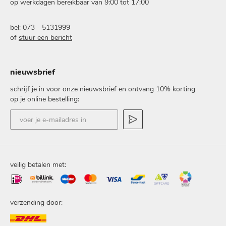
op werkdagen bereikbaar van 9:00 tot 17:00
bel: 073 - 5131999
of
stuur een bericht
nieuwsbrief
schrijf je in voor onze nieuwsbrief en ontvang 10% korting
op je online bestelling:
voer
je
e-
mailadres
in
veilig betalen met:
verzending door: