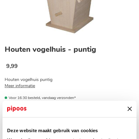
Ga
naar
Houten vogelhuis - puntig
het
begin
van
9
,
99
de
afbeeldingen-
Houten vogelhuis puntig
gallerij
Meer informatie
Voor 16:30 besteld, vandaag verzonden*
Op voorraad bij jouw pipoos winkel?
Deze website maakt gebruik van cookies