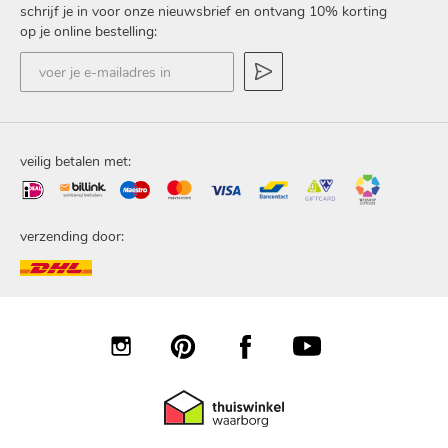
schrijf je in voor onze nieuwsbrief en ontvang 10% korting
op je online bestelling:
voer
je
e-
mailadres
in
veilig betalen met:
verzending door: