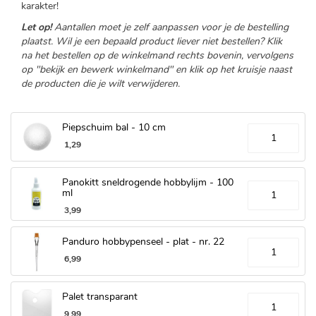
karakter!
Let op!
Aantallen moet je zelf aanpassen voor je de bestelling
plaatst. Wil je een bepaald product liever niet bestellen? Klik
na het bestellen op de winkelmand rechts bovenin, vervolgens
op "bekijk en bewerk winkelmand" en klik op het kruisje naast
de producten die je wilt verwijderen.
Piepschuim bal - 10 cm
1
,
29
Panokitt sneldrogende hobbylijm - 100
ml
3
,
99
Panduro hobbypenseel - plat - nr. 22
6
,
99
Palet transparant
9
,
99