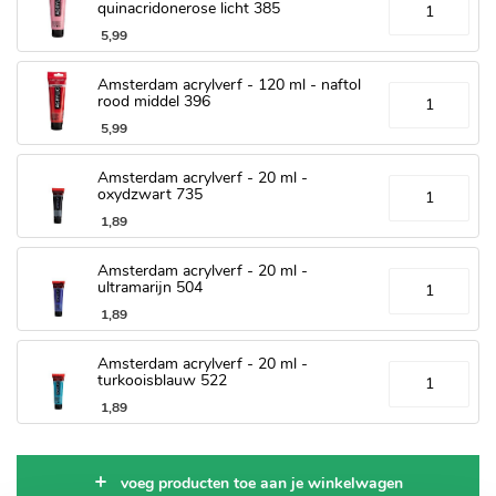
quinacridonerose licht 385
5
,
99
Amsterdam acrylverf - 120 ml - naftol
rood middel 396
5
,
99
Amsterdam acrylverf - 20 ml -
oxydzwart 735
1
,
89
Amsterdam acrylverf - 20 ml -
ultramarijn 504
1
,
89
Amsterdam acrylverf - 20 ml -
turkooisblauw 522
1
,
89
voeg producten toe aan je winkelwagen