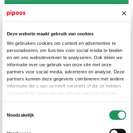
wat heb je nodig?
Deze website maakt gebruik van cookies
Piepschuim bal - 10 cm (2x)
We gebruiken cookies om content en advertenties te
Piepschuim bal (2-delig) - 25 cm
personaliseren, om functies voor social media te bieden
Piepschuim ei (2-delig) - 15 cm
en om ons websiteverkeer te analyseren. Ook delen we
informatie over uw gebruik van onze site met onze
Amsterdam acrylverf 120 ml - quinacridoneroze licht (385),
naftal rood middel (396)
partners voor social media, adverteren en analyse. Deze
partners kunnen deze gegevens combineren met andere
Amsterdam acrylverf 20 ml - turkooisblauw (622),
ultramarijn (504) en oxydzwart (735)
informatie die u aan ze heeft verstrekt of die ze hebben
verzameld op basis van uw gebruik van hun services.
gereedschappen en hulpmiddelen
Sneldrogende hobbylijm
Toestemmingsselectie
Potlood
Noodzakelijk
Penselen (breed voor grote vlakken, spits voor details)