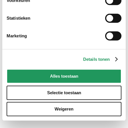
Scherp (afbreek)mes
Voorkeuren
Verfpalet (optioneel)
Statistieken
aan de slag
Marketing
stap 1
Snijd de opstaande randjes van de twee helften van het
piepschuim ei. Snijd aan de bovenkant, achterin bij de bolling een
Details tonen
beetje piepschuim weg om een lijmvlak te maken. Als je dit niet
doet, zorgt de bolling ervoor dat er straks niet genoeg contact
gemaakt kan worden en de verbinding tussen de voetjes en de
Alles toestaan
grote bal snel loslaat.
Snijd ook bij de twee piepschuim ballen (de handjes) zo'n vlakje af.
Selectie toestaan
stap 2
Weigeren
Teken met potlood het gezichtje van Kirby op één helft van de
grote piepschuim bal.