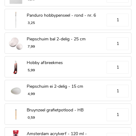
Panduro hobbypenseel - rond - nr. 6
3
,
25
Piepschuim bal 2-delig - 25 cm
7
,
99
Hobby afbreekmes
5
,
99
Piepschuim ei 2-delig - 15 cm
4
,
99
Bruynzeel grafietpotlood - HB
0
,
59
Amsterdam acrylverf - 120 ml -