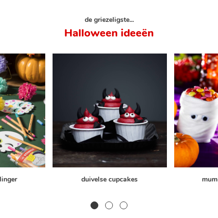
de griezeligste...
Halloween ideeën
linger
duivelse cupcakes
mumm