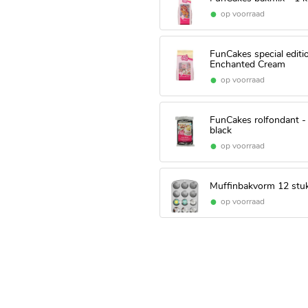
op voorraad
FunCakes special editi
Enchanted Cream
op voorraad
FunCakes rolfondant -
black
op voorraad
Muffinbakvorm 12 stu
op voorraad