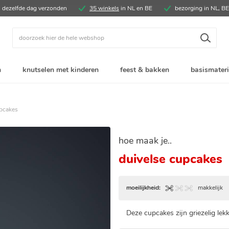
, dezelfde dag verzonden
35 winkels
in NL en BE
bezorging in NL, B
Zoek
n
knutselen met kinderen
feest & bakken
basismateri
upcakes
hoe maak je..
duivelse cupcakes
moeilijkheid:
makkelijk
Deze cupcakes zijn griezelig lek