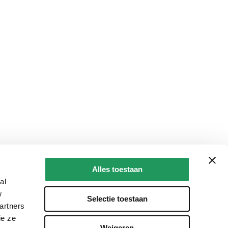
Alles toestaan
al
w
Selectie toestaan
artners
ie ze
Weigeren