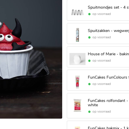
Spuitmondjes set - 4 s
op voorraad
Spuitzakken - wegwerp
op voorraad
House of Marie - bakin
op voorraad
FunCakes FunColours fo
op voorraad
FunCakes rolfondant -
white
op voorraad
FunCakes bakmix - 1 k