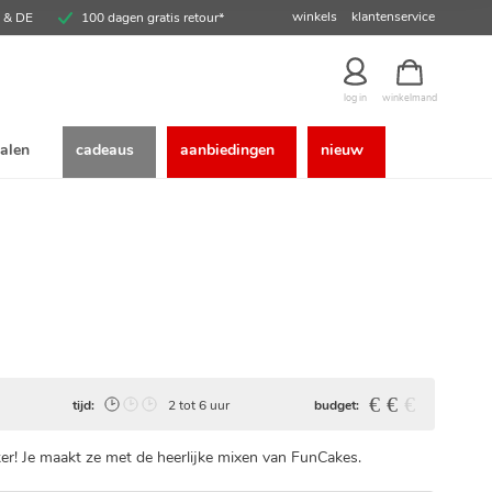
winkels
klantenservice
E & DE
100 dagen gratis retour*
winkelmand
log in
alen
cadeaus
aanbiedingen
nieuw
tijd:
2 tot 6 uur
budget:
ker! Je maakt ze met de heerlijke mixen van FunCakes.