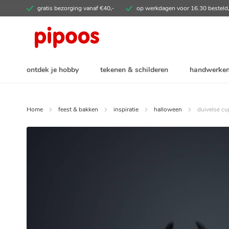
Ga
gratis bezorging vanaf €40,-
op werkdagen voor 16.30 besteld
direct
door
naar
de
inhoud
ontdek je hobby
tekenen & schilderen
handwerke
Home
feest & bakken
inspiratie
halloween
duivelse c