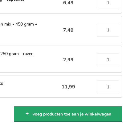
6
,
49
on mix - 450 gram -
7
,
49
 250 gram - raven
2
,
99
ks
11
,
99
voeg producten toe aan je winkelwagen