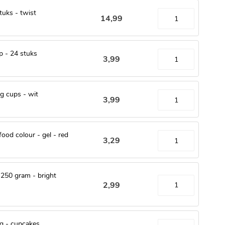
tuks - twist
14
,
99
 - 24 stuks
3
,
99
g cups - wit
3
,
99
od colour - gel - red
3
,
29
 250 gram - bright
2
,
99
g - cupcakes