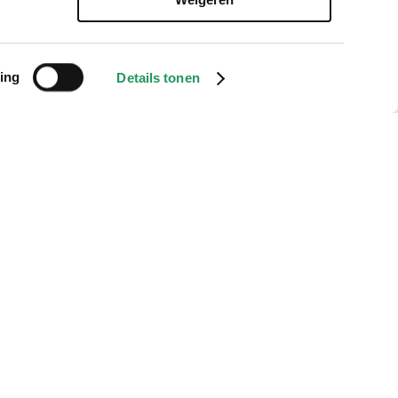
ing
Details tonen
nieuwsbrief
reikbaar van 9:00
schrijf je in voor onze nieuwsbrief