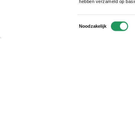
hebben verzameld op basi
Toestemmingsselectie
Noodzakelijk
populaire categorieën
service & contact
hobby horse
veelgestelde vragen