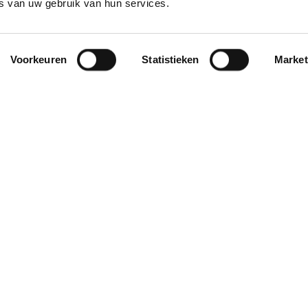
s van uw gebruik van hun services.
Voorkeuren
Statistieken
Market
over pipoos
contact
over pipoos
op werkdagen be