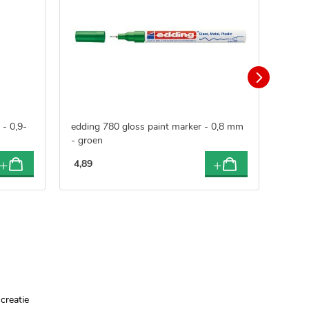
- 0,9-
edding 780 gloss paint marker - 0,8 mm
POSC
- groen
1,8-2
4
,
89
5
,
99
creatie