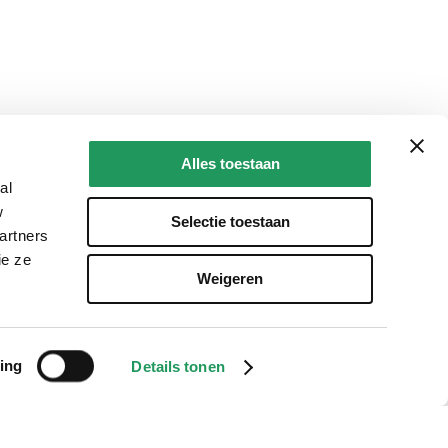
Alles toestaan
al
w
Selectie toestaan
artners
ie ze
Weigeren
ing
Details tonen