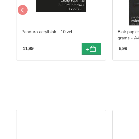
Panduro acrylblok - 10 vel
Blok papie
grams - A
11
,
99
8
,
99