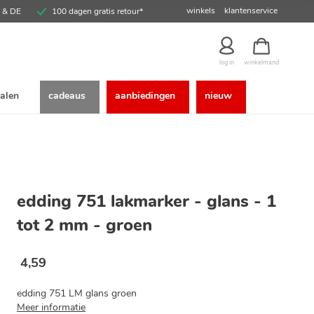
winkels
klantenservice
E & DE
100 dagen gratis retour*
winkelmand
log in
alen
cadeaus
aanbiedingen
nieuw
edding 751 lakmarker - glans - 1
tot 2 mm - groen
4
,
59
edding 751 LM glans groen
Meer informatie