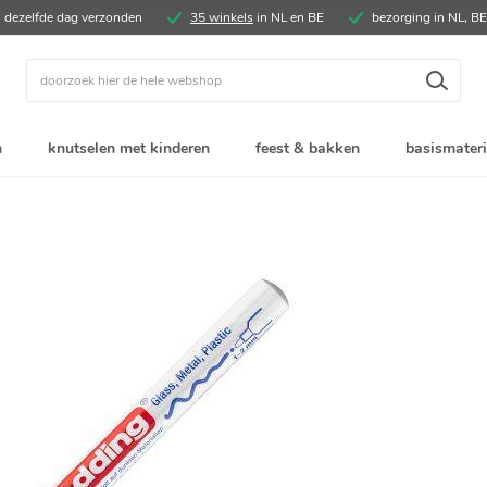
, dezelfde dag verzonden
35 winkels
in NL en BE
bezorging in NL, B
Zoek
n
knutselen met kinderen
feest & bakken
basismateri