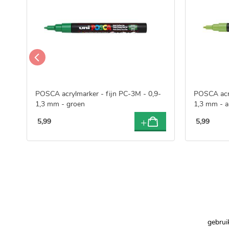
POSCA acrylmarker - fijn PC-3M - 0,9-
POSCA acry
1,3 mm - groen
1,3 mm - a
5
,
99
5
,
99
gebrui