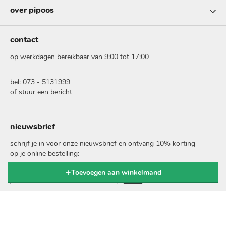
over pipoos
contact
op werkdagen bereikbaar van 9:00 tot 17:00
bel: 073 - 5131999
of
stuur een bericht
nieuwsbrief
schrijf je in voor onze nieuwsbrief en ontvang 10% korting
op je online bestelling:
voer
Toevoegen aan winkelmand
je
e-
mailadres
in
veilig betalen met: