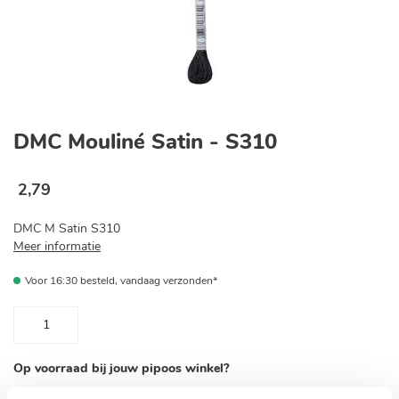
Ga
naar
DMC Mouliné Satin - S310
het
begin
van
2
,
79
de
afbeeldingen-
DMC M Satin S310
gallerij
Meer informatie
Voor 16:30 besteld, vandaag verzonden*
Op voorraad bij jouw pipoos winkel?