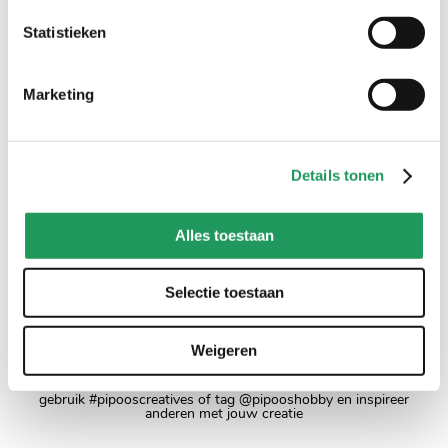
Statistieken
Marketing
Details tonen
DMC Mouliné Light
Effects - E310
Alles toestaan
3
,
89
Selectie toestaan
Weigeren
creaties met pipoos artikelen
gebruik #pipooscreatives of tag @pipooshobby en inspireer
anderen met jouw creatie