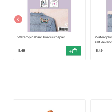
Wateroplosbaar borduurpapier
Wateroplos
zelfkleven
8
,
49
8
,
49