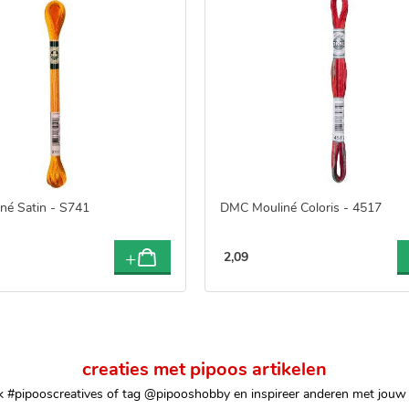
né Satin - S741
DMC Mouliné Coloris - 4517
2
,
09
creaties met pipoos artikelen
k #pipooscreatives of tag @pipooshobby en inspireer anderen met jouw 