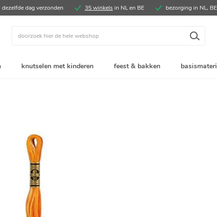
, dezelfde dag verzonden
35 winkels
in NL en BE
bezorging in NL, B
Zoek
n
knutselen met kinderen
feest & bakken
basismateri