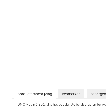
Ga
naar
het
begin
van
de
afbeeldingen-
gallerij
productomschrijving
kenmerken
bezorgen
DMC Mouliné Spécial is het populairste borduurgaren ter were