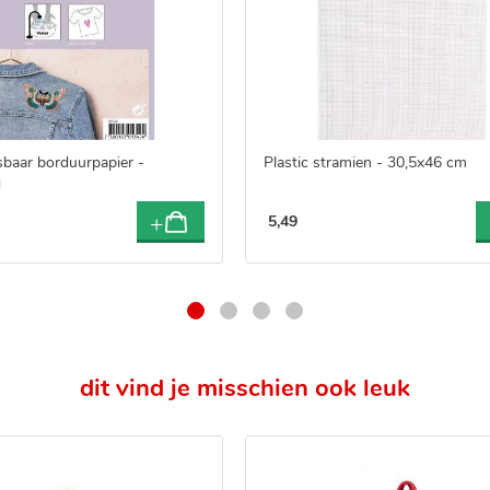
baar borduurpapier -
Plastic stramien - 30,5x46 cm
d
5
,
49
dit vind je misschien ook leuk