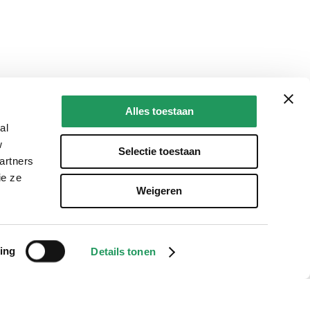
Alles toestaan
al
w
Selectie toestaan
artners
ie ze
Weigeren
ing
Details tonen