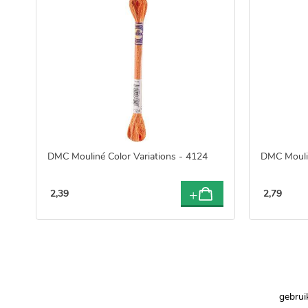
DMC Mouliné Color Variations - 4124
DMC Mouli
2
,
39
2
,
79
gebrui