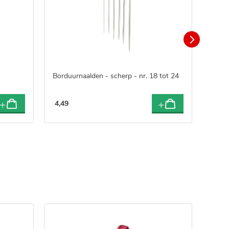
Borduurnaalden - scherp - nr. 18 tot 24
Bordu
4
,
49
4
,
49