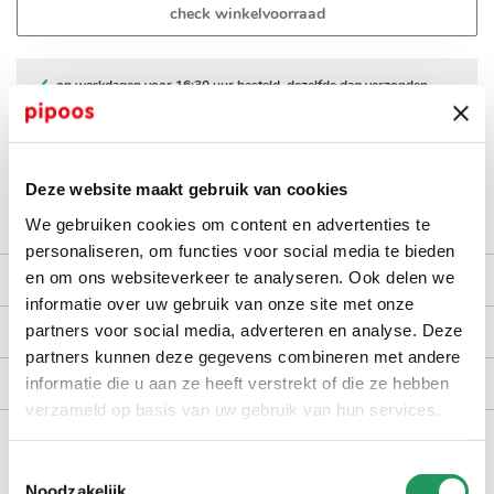
check winkelvoorraad
op werkdagen voor 16:30 uur besteld, dezelfde dag verzonden
gratis bezorging vanaf €40,-
achteraf betalen met Billink
100 dagen gratis retour in NL en BE
Deze website maakt gebruik van cookies
We gebruiken cookies om content en advertenties te
personaliseren, om functies voor social media te bieden
en om ons websiteverkeer te analyseren. Ook delen we
productomschrijving
informatie over uw gebruik van onze site met onze
kenmerken
partners voor social media, adverteren en analyse. Deze
partners kunnen deze gegevens combineren met andere
bezorgen en retourneren
informatie die u aan ze heeft verstrekt of die ze hebben
verzameld op basis van uw gebruik van hun services.
handig voor erbij
Toestemmingsselectie
Noodzakelijk