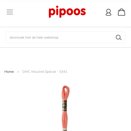
winkel
Zoek
Home
DMC Mouliné Spécial - 3341
Ga
naar
het
einde
van
de
afbeeldingen-
gallerij