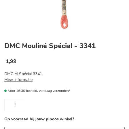
Ga
naar
DMC Mouliné Spécial - 3341
het
begin
van
1
,
99
de
afbeeldingen-
DMC M Spécial 3341
gallerij
Meer informatie
Voor 16:30 besteld, vandaag verzonden*
Op voorraad bij jouw pipoos winkel?