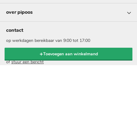
over pipoos
contact
op werkdagen bereikbaar van 9:00 tot 17:00
Toevoegen aan winkelmand
bel: 073 - 5131999
of
stuur een bericht
nieuwsbrief
schrijf je in voor onze nieuwsbrief en ontvang 10% korting
op je online bestelling:
voer
je
e-
mailadres
in