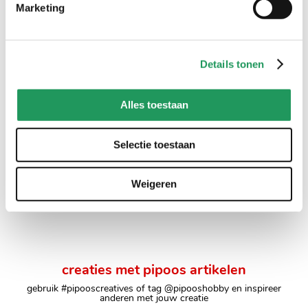
Marketing
Details tonen
Alles toestaan
Wateroplosbaar
Plastic stramien -
Selectie toestaan
borduurpapier
30,5x46 cm
8
,
49
5
,
49
Weigeren
creaties met pipoos artikelen
gebruik #pipooscreatives of tag @pipooshobby en inspireer
anderen met jouw creatie