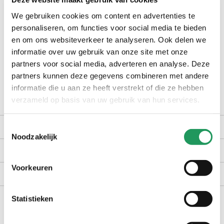
check winkelvoorraad
We gebruiken cookies om content en advertenties te
personaliseren, om functies voor social media te bieden
op werkdagen voor 16:30 uur besteld, dezelfde dag verzonden
en om ons websiteverkeer te analyseren. Ook delen we
informatie over uw gebruik van onze site met onze
gratis bezorging vanaf €40,-
partners voor social media, adverteren en analyse. Deze
achteraf betalen met Billink
partners kunnen deze gegevens combineren met andere
100 dagen gratis retour in NL en BE
informatie die u aan ze heeft verstrekt of die ze hebben
verzameld op basis van uw gebruik van hun services.
productomschrijving
Toestemmingsselectie
Noodzakelijk
kenmerken
Voorkeuren
bezorgen en retourneren
Statistieken
handig voor erbij