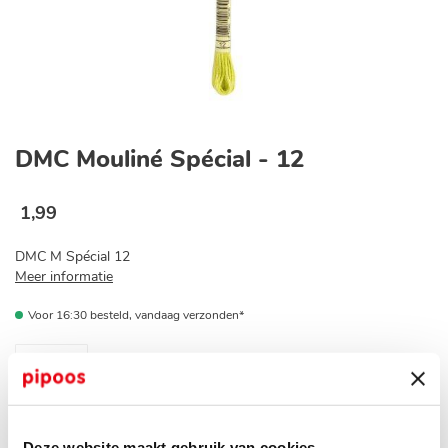
Ga
naar
DMC Mouliné Spécial - 12
het
begin
van
1
,
99
de
afbeeldingen-
DMC M Spécial 12
gallerij
Meer informatie
Voor 16:30 besteld, vandaag verzonden*
Op voorraad bij jouw pipoos winkel?
Deze website maakt gebruik van cookies