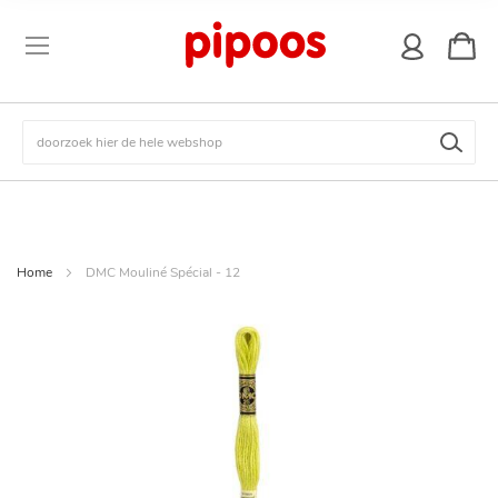
winkel
Zoek
Home
DMC Mouliné Spécial - 12
Ga
naar
het
einde
van
de
afbeeldingen-
gallerij