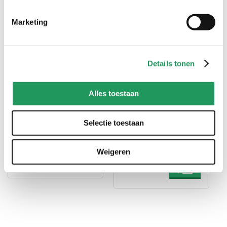
handig voor erbij
Marketing
Details tonen
Alles toestaan
Selectie toestaan
Panduro hobbypenseel -
Panduro penselen set -
rond - nr. 3/0
basis - 10 stuks - rond
en plat
Weigeren
1
,
99
10
,
00