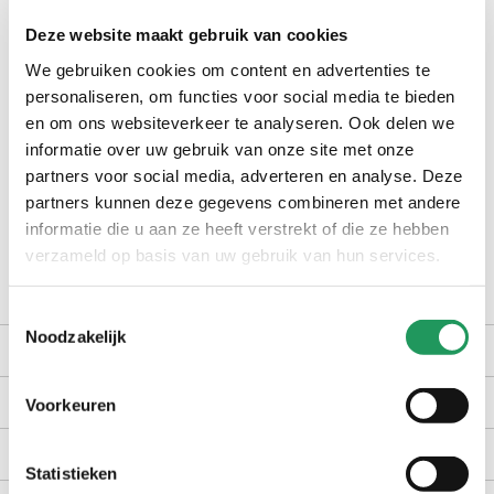
Op voorraad bij jouw pipoos winkel?
Deze website maakt gebruik van cookies
We gebruiken cookies om content en advertenties te
check winkelvoorraad
personaliseren, om functies voor social media te bieden
en om ons websiteverkeer te analyseren. Ook delen we
informatie over uw gebruik van onze site met onze
op werkdagen voor 16:30 uur besteld, dezelfde dag verzonden
partners voor social media, adverteren en analyse. Deze
gratis bezorging vanaf €40,-
partners kunnen deze gegevens combineren met andere
achteraf betalen met Billink
informatie die u aan ze heeft verstrekt of die ze hebben
100 dagen gratis retour in NL en BE
verzameld op basis van uw gebruik van hun services.
Toestemmingsselectie
Noodzakelijk
productomschrijving
kenmerken
Voorkeuren
bezorgen en retourneren
Statistieken