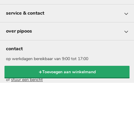
service & contact
over pipoos
contact
op werkdagen bereikbaar van 9:00 tot 17:00
Toevoegen aan winkelmand
bel: 073 - 5131999
of
stuur een bericht
nieuwsbrief
schrijf je in voor onze nieuwsbrief en ontvang 10% korting
op je online bestelling:
voer
je