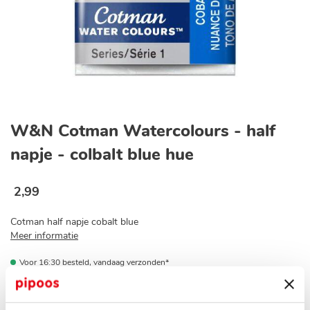
Ga
naar
W&N Cotman Watercolours - half
het
begin
napje - colbalt blue hue
van
de
afbeeldingen-
2
,
99
gallerij
Cotman half napje cobalt blue
Meer informatie
Voor 16:30 besteld, vandaag verzonden*