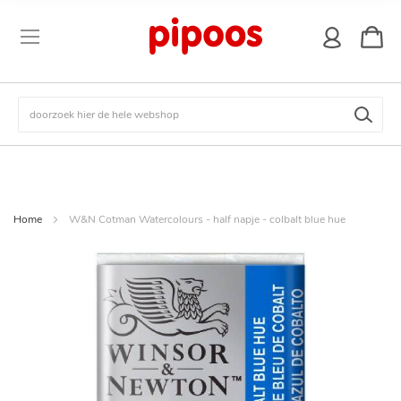
winkel
Zoek
Home
W&N Cotman Watercolours - half napje - colbalt blue hue
Ga
naar
het
einde
van
de
afbeeldingen-
gallerij