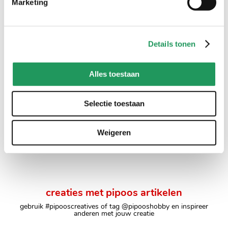
Marketing
Details tonen
Alles toestaan
Wateroplosbaar
Wateroplosbaar
borduurpapier
borduurpapier -
Selectie toestaan
zelfklevend
8
,
49
8
,
49
Weigeren
creaties met pipoos artikelen
gebruik #pipooscreatives of tag @pipooshobby en inspireer
anderen met jouw creatie