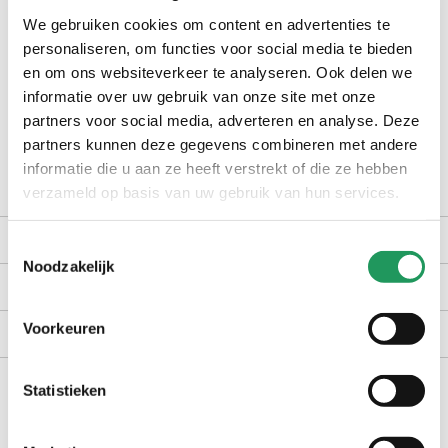
We gebruiken cookies om content en advertenties te
personaliseren, om functies voor social media te bieden
op werkdagen voor 16:30 uur besteld, dezelfde dag verzonden
en om ons websiteverkeer te analyseren. Ook delen we
gratis bezorging vanaf €40,-
informatie over uw gebruik van onze site met onze
achteraf betalen met Billink
partners voor social media, adverteren en analyse. Deze
partners kunnen deze gegevens combineren met andere
100 dagen gratis retour in NL en BE
informatie die u aan ze heeft verstrekt of die ze hebben
verzameld op basis van uw gebruik van hun services.
productomschrijving
Toestemmingsselectie
Noodzakelijk
kenmerken
Voorkeuren
bezorgen en retourneren
Statistieken
handig voor erbij