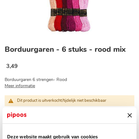
Ga
naar
Borduurgaren - 6 stuks - rood mix
het
begin
van
3
,
49
de
afbeeldingen-
Borduurgaren 6 strengen- Rood
gallerij
Meer informatie
Dit product is uitverkocht/tijdelijk niet beschikbaar
Informeer me wanneer dit product op voorraad is
Op voorraad bij jouw pipoos winkel?
Deze website maakt gebruik van cookies
check winkelvoorraad