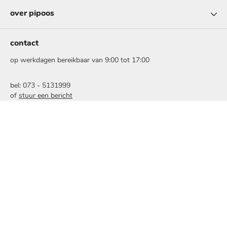
over pipoos
contact
op werkdagen bereikbaar van 9:00 tot 17:00
bel: 073 - 5131999
of
stuur een bericht
nieuwsbrief
schrijf je in voor onze nieuwsbrief en ontvang 10% korting
op je online bestelling:
voer
je
e-
mailadres
in
veilig betalen met: